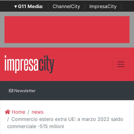
▾ G11 Media:
|
ChannelCity
|
ImpresaCity
|
SecurityOpenLab
|
Italian Channel Awards
|
Italian
Project Awards
|
Italian Security Awards
|
...
Newsletter
Home
news
Commercio estero extra UE: a marzo 2022 saldo
commerciale -515 milioni