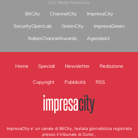
G11 Media Networks
BitCity
ChannelCity
ImpresaCity
SecurityOpenLab
GreenCity
ImpresaGreen
ItalianChannelAwards
AgendaIct
Home
Speciali
Newsletter
Redazione
Copyright
Pubblicità
RSS
ImpresaCity e' un canale di BitCity, testata giornalistica registrata
presso il tribunale di Como ,