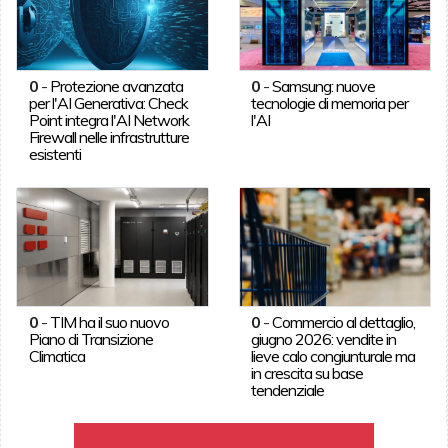
0
-
Protezione avanzata
0
-
Samsung: nuove
per l'AI Generativa: Check
tecnologie di memoria per
Point integra l'AI Network
l'AI
Firewall nelle infrastrutture
esistenti
0
-
TIM ha il suo nuovo
0
-
Commercio al dettaglio,
Piano di Transizione
giugno 2026: vendite in
Climatica
lieve calo congiunturale ma
in crescita su base
tendenziale