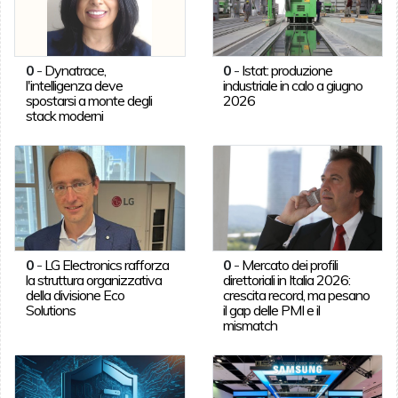
0
-
Dynatrace,
0
-
Istat: produzione
l'intelligenza deve
industriale in calo a giugno
spostarsi a monte degli
2026
stack moderni
0
-
LG Electronics rafforza
0
-
Mercato dei profili
la struttura organizzativa
direttoriali in Italia 2026:
della divisione Eco
crescita record, ma pesano
Solutions
il gap delle PMI e il
mismatch