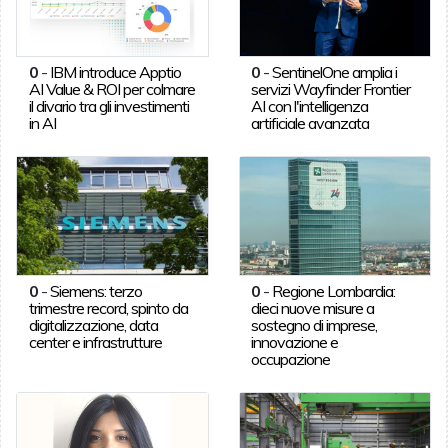
0
-
IBM introduce Apptio
0
-
SentinelOne amplia i
AI Value & ROI per colmare
servizi Wayfinder Frontier
il divario tra gli investimenti
AI con l'intelligenza
in AI
artificiale avanzata
0
-
Siemens: terzo
0
-
Regione Lombardia:
trimestre record, spinto da
dieci nuove misure a
digitalizzazione, data
sostegno di imprese,
center e infrastrutture
innovazione e
occupazione