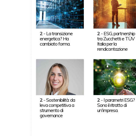
2
-
La transizione
2
-
ESG, partnership
energetica? Ha
tra Zucchetti e TÜV
cambiato forma.
Italia per la
rendicontazione
2
-
Sostenibilità: da
2
-
I parametri ESG?
leva competitiva a
Sono il ritratto di
strumento di
un'impresa.
governance