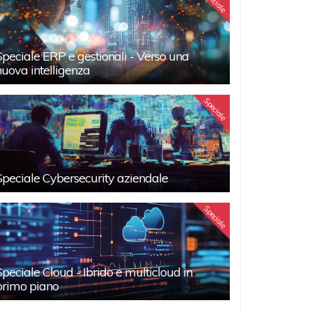
Speciale
Speciale ERP e gestionali - Verso una
nuova intelligenza
Speciale
Speciale Cybersecurity aziendale
Speciale
Speciale Cloud - Ibrido e multicloud in
primo piano