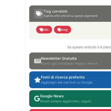
Tag correlati
Esplora altri articoli su questi argomenti
idc
esg
Se questo articolo ti è pia
Newsletter Gratuita
Ricevi ogni settimana i migliori articoli
Fonti di ricerca preferite
Aggiungici alle tue fonti su Google
Google News
Rimani sempre aggiornato, seguici