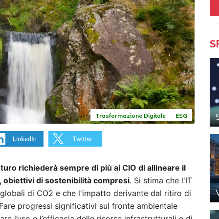
S
Trasformazione Digitale
ESG
futuro richiederà sempre di più ai CIO di allineare il
 obiettivi di sostenibilità compresi
. Si stima che l'IT
globali di CO2 e che l'impatto derivante dal ritiro di
Fare progressi significativi sul fronte ambientale
re l’uso e l’efficacia delle risorse infrastrutturali e di