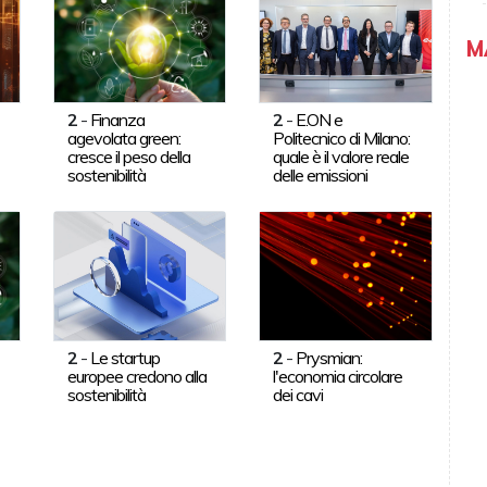
M
2
-
Finanza
2
-
E.ON e
agevolata green:
Politecnico di Milano:
cresce il peso della
quale è il valore reale
sostenibilità
delle emissioni
2
-
Le startup
2
-
Prysmian:
europee credono alla
l'economia circolare
sostenibilità
dei cavi