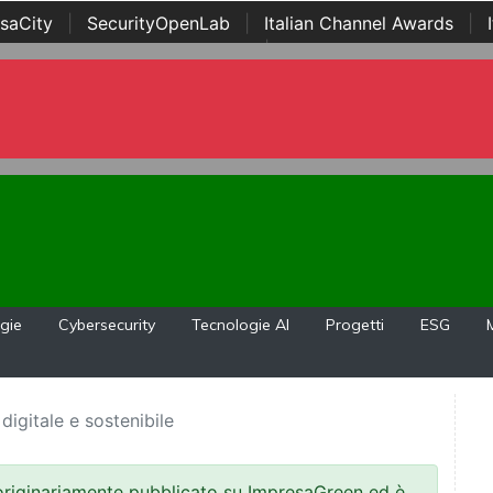
saCity
|
SecurityOpenLab
|
Italian Channel Awards
|
Awards
|
...
gie
Cybersecurity
Tecnologie AI
Progetti
ESG
 digitale e sostenibile
 originariamente pubblicato su ImpresaGreen ed è