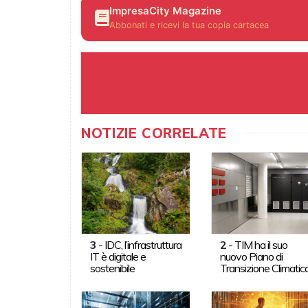
ImpresaCity Magazine
Abbonati e ricevi la tua copia cartacea
NOTIZIE CORRELATE
3
-
IDC, l’infrastruttura
2
-
TIM ha il suo
IT è digitale e
nuovo Piano di
sostenibile
Transizione Climatic