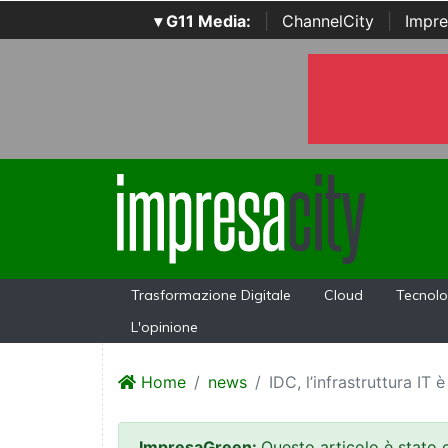
▾ G11 Media:
|
ChannelCity
|
Impre
Trasformazione Digitale
Cloud
Tecnolo
L'opinione
Home
news
IDC, l’infrastruttura IT è
ImpresaGreen:
Questo articolo è stato