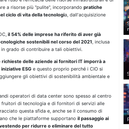
re a risorse più "pulite", incorporando
pratiche
l ciclo di vita della tecnologi
a, dall'acquisizione
DC,
il 54% delle imprese ha riferito di aver già
ecnologiche sostenibili nel corso del 2021
, inclusa
 in grado di contribuire a tali obiettivi.
richieste delle aziende ai fornitori IT imporrà a
 iniziative ESG
e questo proprio perché i CIO si
aggiungere gli obiettivi di sostenibilità ambientale e
randi operatori di data center sono spesso al centro
ruitori di tecnologia e di fornitori di servizi alle
racciato questa sfida e, anche se il consumo di
ano che le piattaforme supportano
il passaggio ai
nvestendo per ridurre o eliminare del tutto