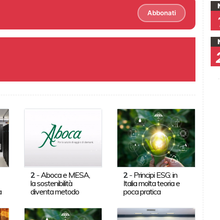
Abbonati
2
-
Aboca e MESA,
2
-
Principi ESG: in
la sostenibilità
Italia molta teoria e
a
diventa metodo
poca pratica