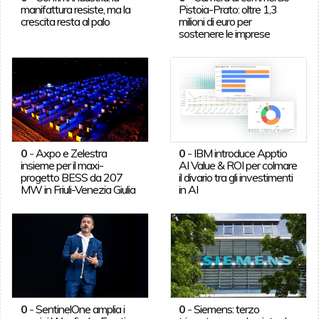
manifattura resiste, ma la
Pistoia-Prato: oltre 1,3
crescita resta al palo
milioni di euro per
sostenere le imprese
0
-
Axpo e Zelestra
0
-
IBM introduce Apptio
insieme per il maxi-
AI Value & ROI per colmare
progetto BESS da 207
il divario tra gli investimenti
MW in Friuli-Venezia Giulia
in AI
0
-
SentinelOne amplia i
0
-
Siemens: terzo