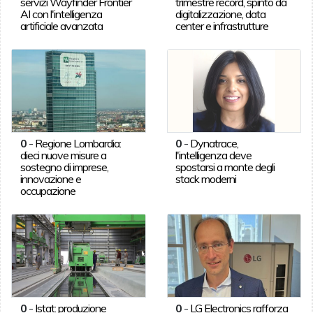
servizi Wayfinder Frontier
trimestre record, spinto da
AI con l'intelligenza
digitalizzazione, data
artificiale avanzata
center e infrastrutture
0
-
Regione Lombardia:
0
-
Dynatrace,
dieci nuove misure a
l'intelligenza deve
sostegno di imprese,
spostarsi a monte degli
innovazione e
stack moderni
occupazione
0
-
Istat: produzione
0
-
LG Electronics rafforza