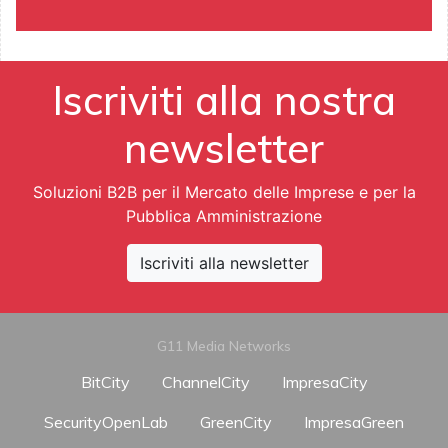
Iscriviti alla nostra
newsletter
Soluzioni B2B per il Mercato delle Imprese e per la
Pubblica Amministrazione
Iscriviti alla newsletter
G11 Media Networks
BitCity
ChannelCity
ImpresaCity
SecurityOpenLab
GreenCity
ImpresaGreen