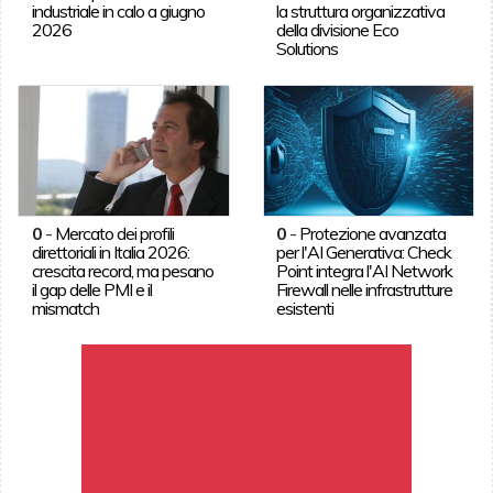
industriale in calo a giugno
la struttura organizzativa
2026
della divisione Eco
Solutions
0
-
Mercato dei profili
0
-
Protezione avanzata
direttoriali in Italia 2026:
per l'AI Generativa: Check
crescita record, ma pesano
Point integra l'AI Network
il gap delle PMI e il
Firewall nelle infrastrutture
mismatch
esistenti