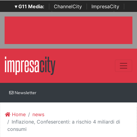
▾ G11 Media:
|
ChannelCity
|
ImpresaCity
|
SecurityOpenLab
|
Italian Channel Awards
|
Italian
Project Awards
|
Italian Security Awards
|
...
Newsletter
Home
news
Inflazione, Confesercenti: a rischio 4 miliardi di
consumi