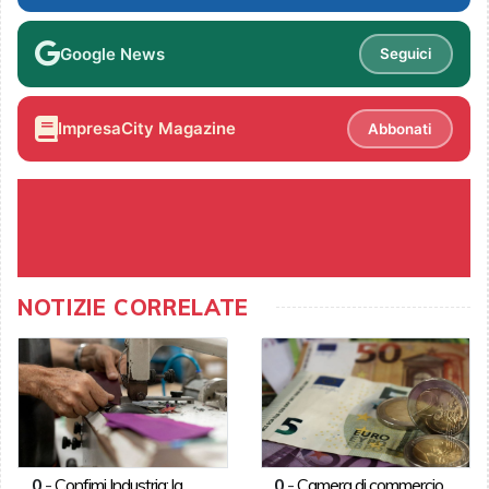
Google News
Seguici
ImpresaCity Magazine
Abbonati
NOTIZIE CORRELATE
0
-
Confimi Industria: la
0
-
Camera di commercio