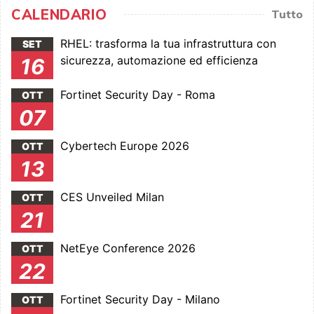
CALENDARIO
Tutto
RHEL: trasforma la tua infrastruttura con
SET
sicurezza, automazione ed efficienza
16
Fortinet Security Day - Roma
OTT
07
Cybertech Europe 2026
OTT
13
CES Unveiled Milan
OTT
21
NetEye Conference 2026
OTT
22
Fortinet Security Day - Milano
OTT