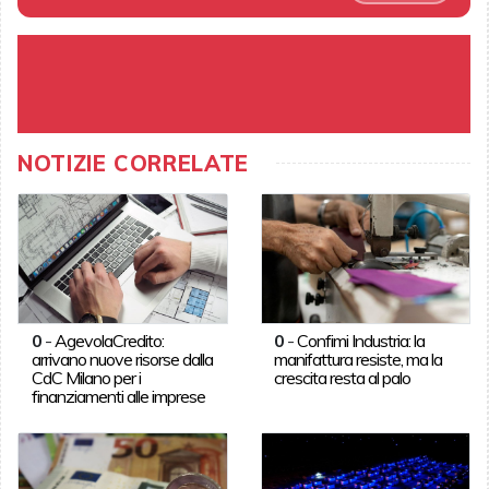
NOTIZIE CORRELATE
0
-
AgevolaCredito:
0
-
Confimi Industria: la
arrivano nuove risorse dalla
manifattura resiste, ma la
CdC Milano per i
crescita resta al palo
finanziamenti alle imprese