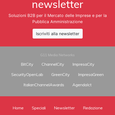
newsletter
Soluzioni B2B per il Mercato delle Imprese e per la
Pubblica Amministrazione
Iscriviti alla newsletter
G11 Media Networks
BitCity
ChannelCity
ImpresaCity
SecurityOpenLab
GreenCity
ImpresaGreen
ItalianChannelAwards
AgendaIct
Home
Speciali
Newsletter
Redazione