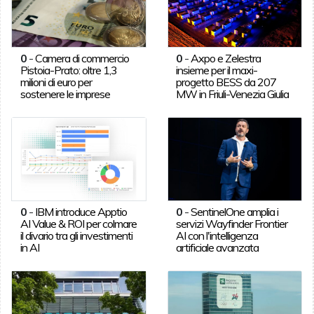
0
-
Camera di commercio
0
-
Axpo e Zelestra
Pistoia-Prato: oltre 1,3
insieme per il maxi-
milioni di euro per
progetto BESS da 207
sostenere le imprese
MW in Friuli-Venezia Giulia
0
-
IBM introduce Apptio
0
-
SentinelOne amplia i
AI Value & ROI per colmare
servizi Wayfinder Frontier
il divario tra gli investimenti
AI con l'intelligenza
in AI
artificiale avanzata