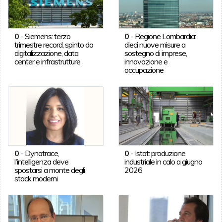
0
-
Siemens: terzo
0
-
Regione Lombardia:
trimestre record, spinto da
dieci nuove misure a
digitalizzazione, data
sostegno di imprese,
center e infrastrutture
innovazione e
occupazione
0
-
Dynatrace,
0
-
Istat: produzione
l'intelligenza deve
industriale in calo a giugno
spostarsi a monte degli
2026
stack moderni