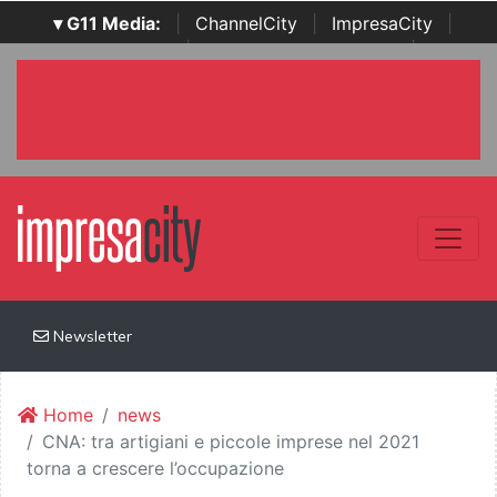
▾ G11 Media:
|
ChannelCity
|
ImpresaCity
|
SecurityOpenLab
|
Italian Channel Awards
|
Italian
Project Awards
|
Italian Security Awards
|
...
Newsletter
Home
news
CNA: tra artigiani e piccole imprese nel 2021
torna a crescere l’occupazione