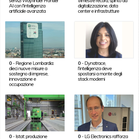
servizi Wayfinder Frontier
trimestre record, spinto da
AI con l'intelligenza
digitalizzazione, data
artificiale avanzata
center e infrastrutture
0
-
Regione Lombardia:
0
-
Dynatrace,
dieci nuove misure a
l'intelligenza deve
sostegno di imprese,
spostarsi a monte degli
innovazione e
stack moderni
occupazione
0
-
Istat: produzione
0
-
LG Electronics rafforza