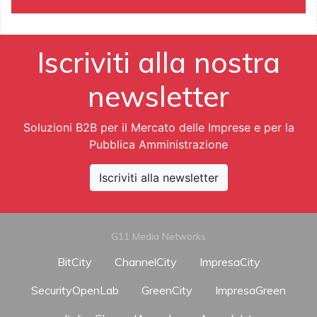
Iscriviti alla nostra
newsletter
Soluzioni B2B per il Mercato delle Imprese e per la
Pubblica Amministrazione
Iscriviti alla newsletter
G11 Media Networks
BitCity
ChannelCity
ImpresaCity
SecurityOpenLab
GreenCity
ImpresaGreen