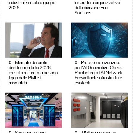
industriale in calo a giugno
la struttura organizzativa
2026
della divisione Eco
Solutions
0
-
Mercato dei profili
0
-
Protezione avanzata
direttoriali in Italia 2026:
per l'AI Generativa: Check
crescita record, ma pesano
Point integra l'AI Network
il gap delle PMI e il
Firewall nelle infrastrutture
mismatch
esistenti
0
-
Samsung: nuove
0
-
TIM ha il suo nuovo