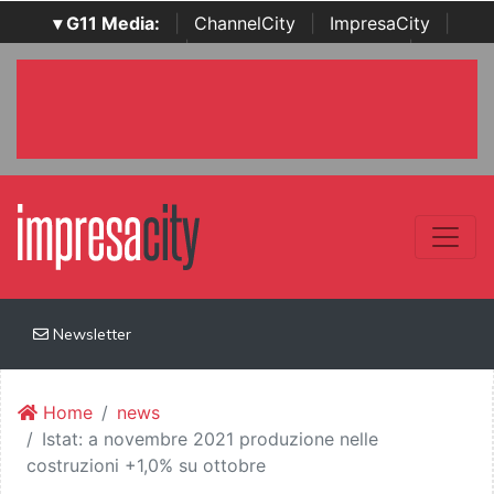
▾ G11 Media:
|
ChannelCity
|
ImpresaCity
|
SecurityOpenLab
|
Italian Channel Awards
|
Italian
Project Awards
|
Italian Security Awards
|
...
Newsletter
Home
news
Istat: a novembre 2021 produzione nelle
costruzioni +1,0% su ottobre