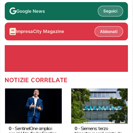
Google News
Seguici
ImpresaCity Magazine
Abbonati
NOTIZIE CORRELATE
0
-
SentinelOne amplia i
0
-
Siemens: terzo