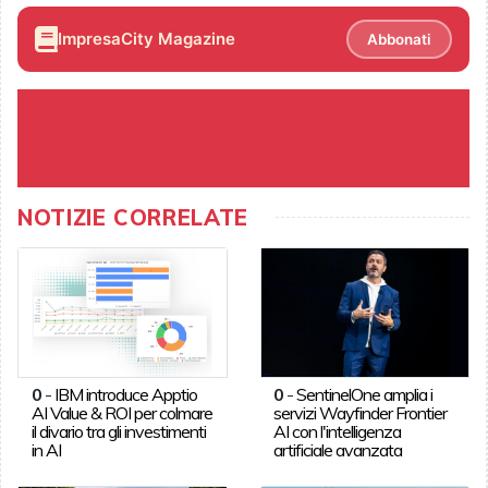
ImpresaCity Magazine
Abbonati
NOTIZIE CORRELATE
0
-
IBM introduce Apptio
0
-
SentinelOne amplia i
AI Value & ROI per colmare
servizi Wayfinder Frontier
il divario tra gli investimenti
AI con l'intelligenza
in AI
artificiale avanzata