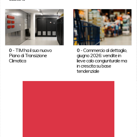
0
-
TIM ha il suo nuovo
0
-
Commercio al dettaglio,
Piano di Transizione
giugno 2026: vendite in
Climatica
lieve calo congiunturale ma
in crescita su base
tendenziale