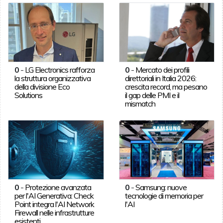
0
-
LG Electronics rafforza
0
-
Mercato dei profili
la struttura organizzativa
direttoriali in Italia 2026:
della divisione Eco
crescita record, ma pesano
Solutions
il gap delle PMI e il
mismatch
0
-
Protezione avanzata
0
-
Samsung: nuove
per l'AI Generativa: Check
tecnologie di memoria per
Point integra l'AI Network
l'AI
Firewall nelle infrastrutture
esistenti