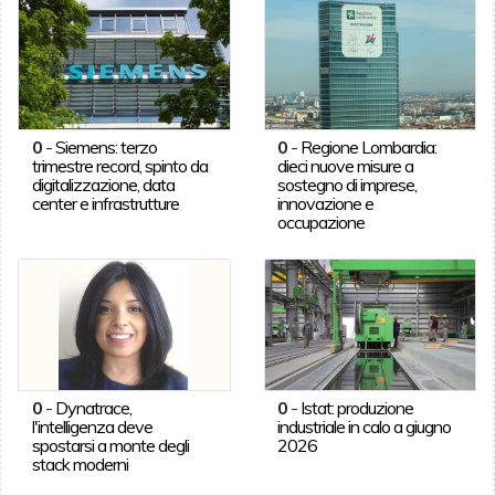
0
-
Siemens: terzo
0
-
Regione Lombardia:
trimestre record, spinto da
dieci nuove misure a
digitalizzazione, data
sostegno di imprese,
center e infrastrutture
innovazione e
occupazione
0
-
Dynatrace,
0
-
Istat: produzione
l'intelligenza deve
industriale in calo a giugno
spostarsi a monte degli
2026
stack moderni