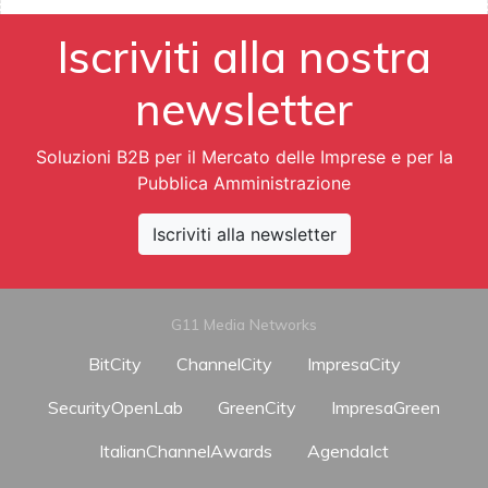
Iscriviti alla nostra
newsletter
Soluzioni B2B per il Mercato delle Imprese e per la
Pubblica Amministrazione
Iscriviti alla newsletter
G11 Media Networks
BitCity
ChannelCity
ImpresaCity
SecurityOpenLab
GreenCity
ImpresaGreen
ItalianChannelAwards
AgendaIct