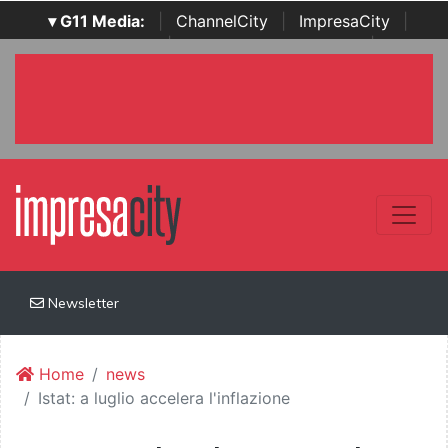
▾ G11 Media:
|
ChannelCity
|
ImpresaCity
|
SecurityOpenLab
|
Italian Channel Awards
|
Italian
Project Awards
|
Italian Security Awards
|
...
Newsletter
Home
news
Istat: a luglio accelera l'inflazione