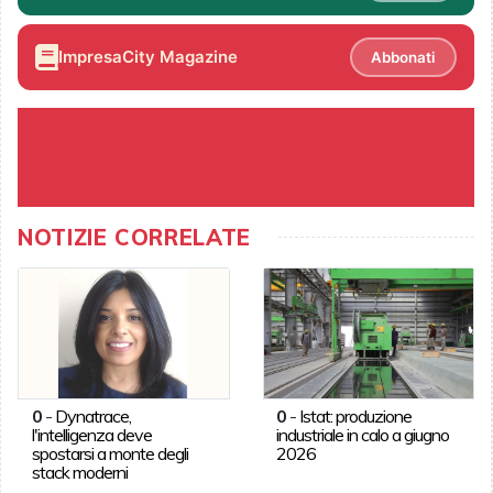
ImpresaCity Magazine
Abbonati
NOTIZIE CORRELATE
0
-
Dynatrace,
0
-
Istat: produzione
l'intelligenza deve
industriale in calo a giugno
spostarsi a monte degli
2026
stack moderni