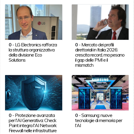
0
-
LG Electronics rafforza
0
-
Mercato dei profili
la struttura organizzativa
direttoriali in Italia 2026:
della divisione Eco
crescita record, ma pesano
Solutions
il gap delle PMI e il
mismatch
0
-
Protezione avanzata
0
-
Samsung: nuove
per l'AI Generativa: Check
tecnologie di memoria per
Point integra l'AI Network
l'AI
Firewall nelle infrastrutture