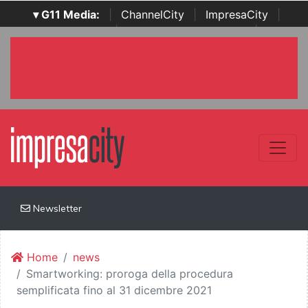
▾ G11 Media:
|
ChannelCity
|
ImpresaCity
|
SecurityOpenLab
|
Italian Channel Awards
|
Italian
Project Awards
|
Italian Security Awards
|
...
Newsletter
Home
news
Smartworking: proroga della procedura
semplificata fino al 31 dicembre 2021