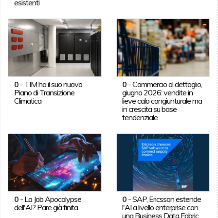
esistenti
0
-
TIM ha il suo nuovo
0
-
Commercio al dettaglio,
Piano di Transizione
giugno 2026: vendite in
Climatica
lieve calo congiunturale ma
in crescita su base
tendenziale
0
-
La Job Apocalypse
0
-
SAP, Ericsson estende
dell'AI? Pare già finita.
l'AI a livello enterprise con
una Business Data Fabric