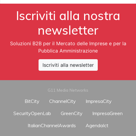
Iscriviti alla nostra
newsletter
Soluzioni B2B per il Mercato delle Imprese e per la
Pubblica Amministrazione
Iscriviti alla newsletter
G11 Media Networks
BitCity
ChannelCity
ImpresaCity
SecurityOpenLab
GreenCity
ImpresaGreen
ItalianChannelAwards
AgendaIct