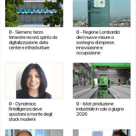
0
-
Siemens: terzo
0
-
Regione Lombardia:
trimestre record, spinto da
dieci nuove misure a
digitalizzazione, data
sostegno di imprese,
center e infrastrutture
innovazione e
occupazione
0
-
Dynatrace,
0
-
Istat: produzione
l'intelligenza deve
industriale in calo a giugno
spostarsi a monte degli
2026
stack moderni