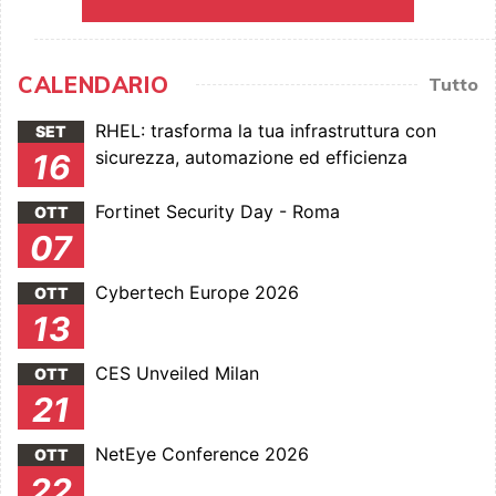
CALENDARIO
Tutto
RHEL: trasforma la tua infrastruttura con
SET
sicurezza, automazione ed efficienza
16
Fortinet Security Day - Roma
OTT
07
Cybertech Europe 2026
OTT
13
CES Unveiled Milan
OTT
21
NetEye Conference 2026
OTT
22