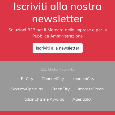
Iscriviti alla nostra
newsletter
Soluzioni B2B per il Mercato delle Imprese e per la
Pubblica Amministrazione
Iscriviti alla newsletter
G11 Media Networks
BitCity
ChannelCity
ImpresaCity
SecurityOpenLab
GreenCity
ImpresaGreen
ItalianChannelAwards
AgendaIct