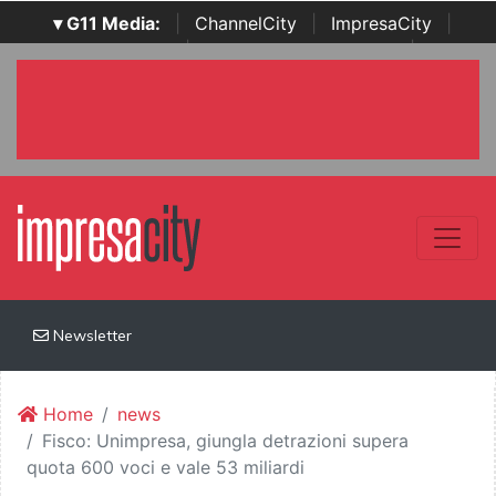
▾ G11 Media:
|
ChannelCity
|
ImpresaCity
|
SecurityOpenLab
|
Italian Channel Awards
|
Italian
Project Awards
|
Italian Security Awards
|
...
Newsletter
Home
news
Fisco: Unimpresa, giungla detrazioni supera
quota 600 voci e vale 53 miliardi