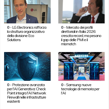
0
-
LG Electronics rafforza
0
-
Mercato dei profili
la struttura organizzativa
direttoriali in Italia 2026:
della divisione Eco
crescita record, ma pesano
Solutions
il gap delle PMI e il
mismatch
0
-
Protezione avanzata
0
-
Samsung: nuove
per l'AI Generativa: Check
tecnologie di memoria per
Point integra l'AI Network
l'AI
Firewall nelle infrastrutture
esistenti