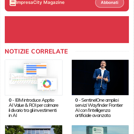
ImpresaCity Magazine
Abbonati
NOTIZIE CORRELATE
0
-
IBM introduce Apptio
0
-
SentinelOne amplia i
AI Value & ROI per colmare
servizi Wayfinder Frontier
il divario tra gli investimenti
AI con l'intelligenza
in AI
artificiale avanzata