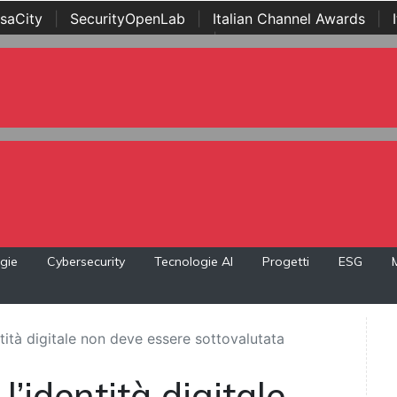
saCity
|
SecurityOpenLab
|
Italian Channel Awards
|
Awards
|
...
gie
Cybersecurity
Tecnologie AI
Progetti
ESG
ntità digitale non deve essere sottovalutata
l’identità digitale