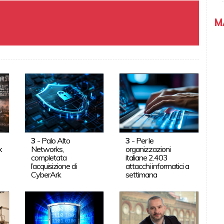
M
3
-
Palo Alto
3
-
Per le
x
Networks,
organizzazioni
completata
italiane 2.403
l’acquisizione di
attacchi informatici a
CyberArk
settimana