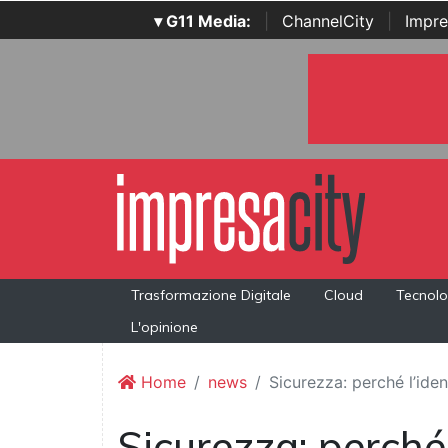
▾ G11 Media:
|
ChannelCity
|
Impre
Trasformazione Digitale
Cloud
Tecnolo
L'opinione
Home
news
Sicurezza: perché l’ide
Sicurezza: perché 