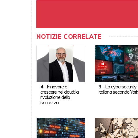
NOTIZIE CORRELATE
4
-
Innovare e
3
-
La cybersecurity
crescere nel cloud: la
italiana secondo Yari
rivoluzione della
sicurezza