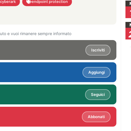
cyberark
endpoint protection
ciuto e vuoi rimanere sempre informato
Iscriviti
Aggiungi
Seguici
Abbonati