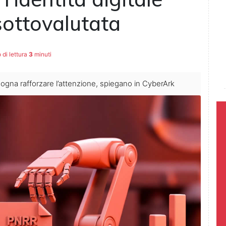
sottovalutata
di lettura
3
minuti
sogna rafforzare l’attenzione, spiegano in CyberArk