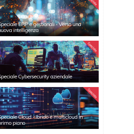
Speciale
Speciale ERP e gestionali - Verso una
nuova intelligenza
Speciale
Speciale Cybersecurity aziendale
Speciale
Speciale Cloud - Ibrido e multicloud in
primo piano