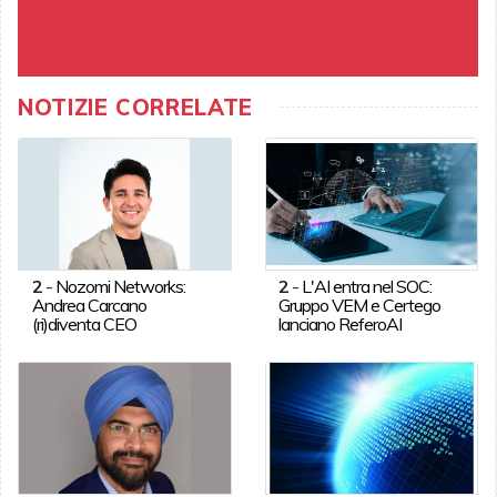
NOTIZIE CORRELATE
2
-
Nozomi Networks:
2
-
L'AI entra nel SOC:
Andrea Carcano
Gruppo VEM e Certego
(ri)diventa CEO
lanciano ReferoAI