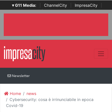
▾ G11 Media:
|
ChannelCity
|
ImpresaCity
|
SecurityOpenLab
|
Italian Channel Awards
|
Italian
Project Awards
|
Italian Security Awards
|
...
Newsletter
Home
news
Cybersecurity: cosa è irrinunciabile in epoca
Covid-19