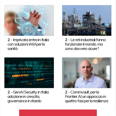
2
-
Imprivata entra in Italia
2
-
Le reti industriali fanno
con soluzioni IAM per la
funzionare il mondo, ma
sanità
sono davvero sicure?
2
-
GenAI Security in Italia:
2
-
Commvault, per la
adozione in crescita,
Frontier AI un approccio in
governance in ritardo
quattro fasi per la resilienza