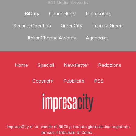
G11 Media Networks
BitCity
ChannelCity
ImpresaCity
SecurityOpenLab
GreenCity
ImpresaGreen
ItalianChannelAwards
AgendaIct
Home
Speciali
Newsletter
Redazione
Copyright
Pubblicità
RSS
ImpresaCity e' un canale di BitCity, testata giornalistica registrata
presso il tribunale di Como ,