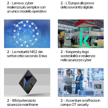
2
-
Lenovo, cyber
2
-
L'Europa alla prova
resilienza più semplice con
della sovranità digitale.
un unico modello operativo
2
-
La maturità NIS2 dei
2
-
Kaspersky lega
settori critici secondo Enisa
sostenibilità e resilienza
nella sicurezza cyber
2
-
IBM potenzia la
2
-
Accenture si rafforza in
sicurezza mainframe
campo OT security