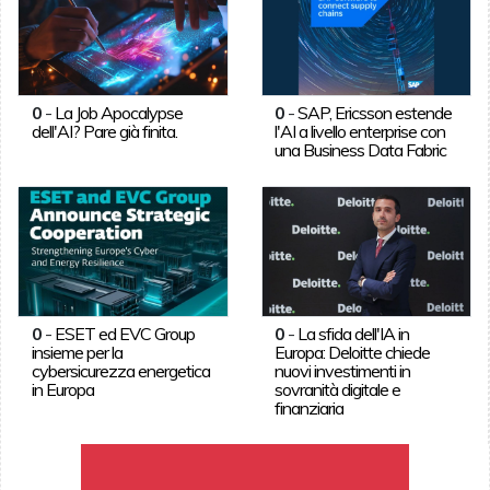
0
-
La Job Apocalypse
0
-
SAP, Ericsson estende
dell'AI? Pare già finita.
l'AI a livello enterprise con
una Business Data Fabric
0
-
ESET ed EVC Group
0
-
La sfida dell'IA in
insieme per la
Europa: Deloitte chiede
cybersicurezza energetica
nuovi investimenti in
in Europa
sovranità digitale e
finanziaria