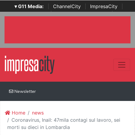
▾ G11 Media:
|
ChannelCity
|
ImpresaCity
|
SecurityOpenLab
|
Italian Channel Awards
|
Italian
Project Awards
|
Italian Security Awards
|
...
Newsletter
Home
news
Coronavirus, Inail: 47mila contagi sul lavoro, sei
morti su dieci in Lombardia