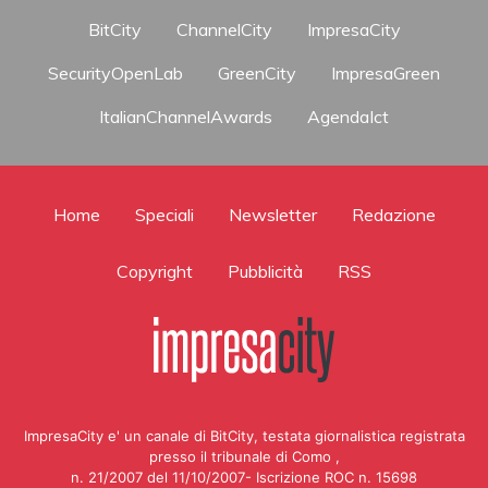
BitCity
ChannelCity
ImpresaCity
SecurityOpenLab
GreenCity
ImpresaGreen
ItalianChannelAwards
AgendaIct
Home
Speciali
Newsletter
Redazione
Copyright
Pubblicità
RSS
ImpresaCity e' un canale di BitCity, testata giornalistica registrata
presso il tribunale di Como ,
n. 21/2007 del 11/10/2007- Iscrizione ROC n. 15698