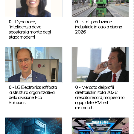
0
-
Dynatrace,
0
-
Istat: produzione
l'intelligenza deve
industriale in calo a giugno
spostarsi a monte degli
2026
stack moderni
0
-
LG Electronics rafforza
0
-
Mercato dei profili
la struttura organizzativa
direttoriali in Italia 2026:
della divisione Eco
crescita record, ma pesano
Solutions
il gap delle PMI e il
mismatch