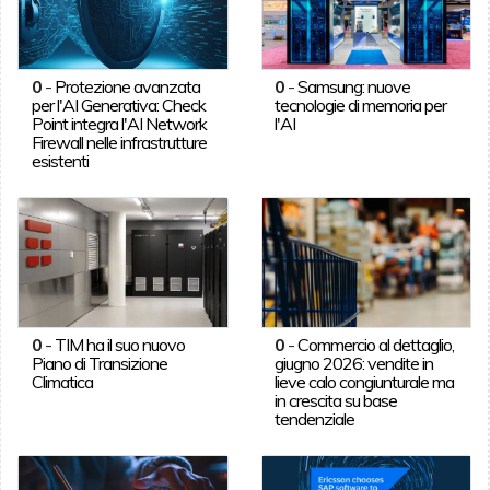
0
-
Protezione avanzata
0
-
Samsung: nuove
per l'AI Generativa: Check
tecnologie di memoria per
Point integra l'AI Network
l'AI
Firewall nelle infrastrutture
esistenti
0
-
TIM ha il suo nuovo
0
-
Commercio al dettaglio,
Piano di Transizione
giugno 2026: vendite in
Climatica
lieve calo congiunturale ma
in crescita su base
tendenziale