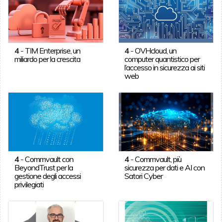
4
-
TIM Enterprise, un
4
-
OVHcloud, un
miliardo per la crescita
computer quantistico per
l’accesso in sicurezza ai siti
web
4
-
Commvault con
4
-
Commvault, più
BeyondTrust per la
sicurezza per dati e AI con
gestione degli accessi
Satori Cyber
privilegiati