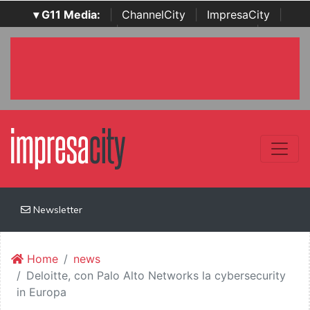
▾ G11 Media:
|
ChannelCity
|
ImpresaCity
|
SecurityOpenLab
|
Italian Channel Awards
|
Italian
Project Awards
|
Italian Security Awards
|
...
Newsletter
Home
news
Deloitte, con Palo Alto Networks la cybersecurity
in Europa