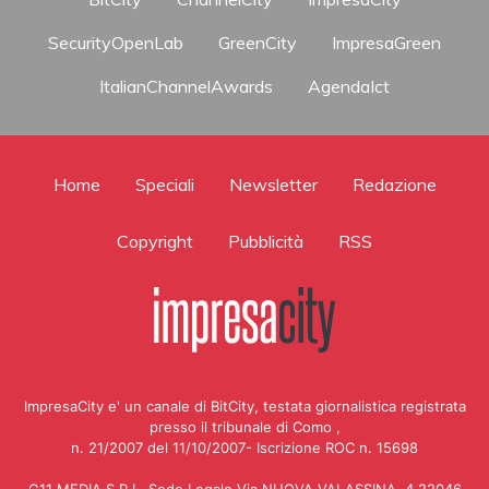
SecurityOpenLab
GreenCity
ImpresaGreen
ItalianChannelAwards
AgendaIct
Home
Speciali
Newsletter
Redazione
Copyright
Pubblicità
RSS
ImpresaCity e' un canale di BitCity, testata giornalistica registrata
presso il tribunale di Como ,
n. 21/2007 del 11/10/2007- Iscrizione ROC n. 15698
G11 MEDIA S.R.L. Sede Legale Via NUOVA VALASSINA, 4 22046