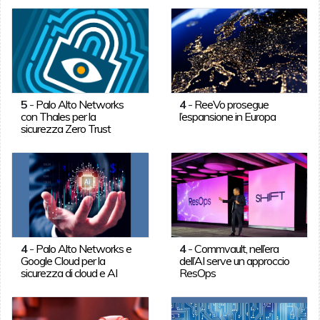
5
-
Palo Alto Networks
4
-
ReeVo prosegue
con Thales per la
l’espansione in Europa
sicurezza Zero Trust
4
-
Palo Alto Networks e
4
-
Commvault, nell’era
Google Cloud per la
dell’AI serve un approccio
sicurezza di cloud e AI
ResOps