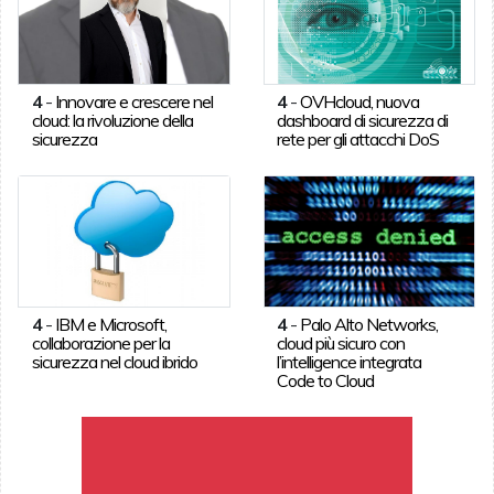
4
-
Innovare e crescere nel
4
-
OVHcloud, nuova
cloud: la rivoluzione della
dashboard di sicurezza di
sicurezza
rete per gli attacchi DoS
4
-
IBM e Microsoft,
4
-
Palo Alto Networks,
collaborazione per la
cloud più sicuro con
sicurezza nel cloud ibrido
l’intelligence integrata
Code to Cloud