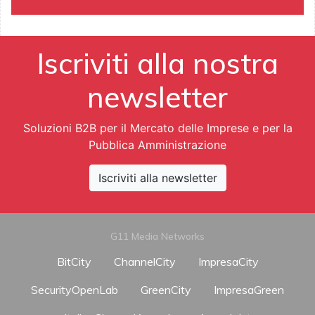
Iscriviti alla nostra
newsletter
Soluzioni B2B per il Mercato delle Imprese e per la
Pubblica Amministrazione
Iscriviti alla newsletter
G11 Media Networks
BitCity
ChannelCity
ImpresaCity
SecurityOpenLab
GreenCity
ImpresaGreen