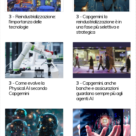
3
-
Reindustrializzazione:
3
-
Capgemini: la
l'importanza delle
reindustrializzazione è in
tecnologie
una fase più selettiva e
strategica
3
-
Come evolve la
3
-
Capgemini, anche
Physical AI secondo
banche e assicurazioni
Capgemini
guardano sempre più agli
agenti AI