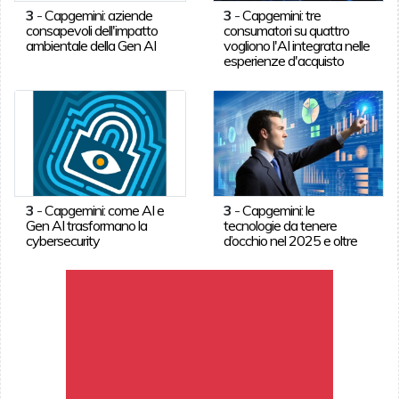
3
-
Capgemini: aziende
3
-
Capgemini: tre
consapevoli dell'impatto
consumatori su quattro
ambientale della Gen AI
vogliono l'AI integrata nelle
esperienze d'acquisto
3
-
Capgemini: come AI e
3
-
Capgemini: le
Gen AI trasformano la
tecnologie da tenere
cybersecurity
d’occhio nel 2025 e oltre