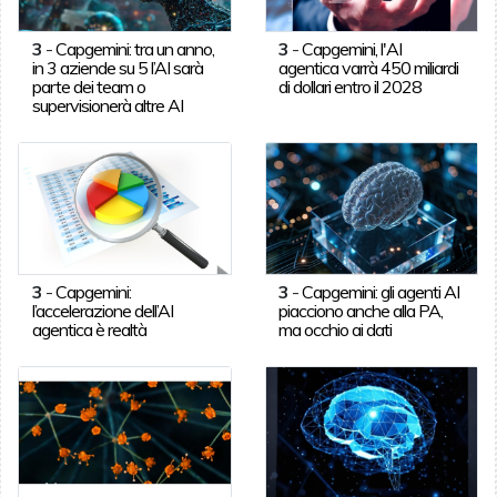
3
-
Capgemini: tra un anno,
3
-
Capgemini, l'AI
in 3 aziende su 5 l’AI sarà
agentica varrà 450 miliardi
parte dei team o
di dollari entro il 2028
supervisionerà altre AI
3
-
Capgemini:
3
-
Capgemini: gli agenti AI
l’accelerazione dell’AI
piacciono anche alla PA,
agentica è realtà
ma occhio ai dati