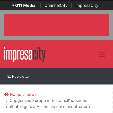
▾ G11 Media:
|
ChannelCity
|
ImpresaCity
|
SecurityOpenLab
|
Italian Channel Awards
|
Italian
Project Awards
|
Italian Security Awards
|
...
Newsletter
Home
news
Capgemini: Europa in testa nell’adozione
dell’Intelligenza Artificiale nel manifatturiero