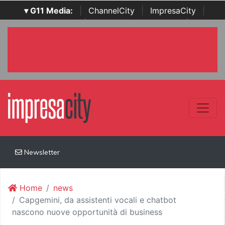
▾ G11 Media:
|
ChannelCity
|
ImpresaCity
|
SecurityOpenLab
|
Italian Channel Awards
|
Italian
Project Awards
|
Italian Security Awards
|
...
Newsletter
Home
news
Capgemini, da assistenti vocali e chatbot
nascono nuove opportunità di business