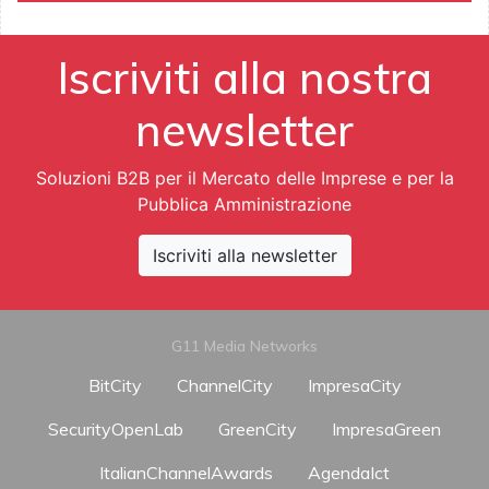
Iscriviti alla nostra
newsletter
Soluzioni B2B per il Mercato delle Imprese e per la
Pubblica Amministrazione
Iscriviti alla newsletter
G11 Media Networks
BitCity
ChannelCity
ImpresaCity
SecurityOpenLab
GreenCity
ImpresaGreen
ItalianChannelAwards
AgendaIct