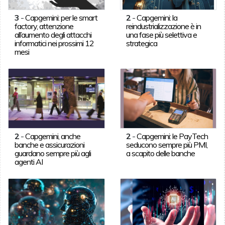
3
-
Capgemini: per le smart
2
-
Capgemini: la
factory, attenzione
reindustrializzazione è in
all’aumento degli attacchi
una fase più selettiva e
informatici nei prossimi 12
strategica
mesi
2
-
Capgemini, anche
2
-
Capgemini: le PayTech
banche e assicurazioni
seducono sempre più PMI,
guardano sempre più agli
a scapito delle banche
agenti AI