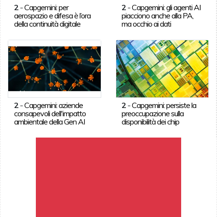
2
-
Capgemini: per
2
-
Capgemini: gli agenti AI
aerospazio e difesa è l’ora
piacciono anche alla PA,
della continuità digitale
ma occhio ai dati
2
-
Capgemini: aziende
2
-
Capgemini: persiste la
consapevoli dell'impatto
preoccupazione sulla
ambientale della Gen AI
disponibilità dei chip