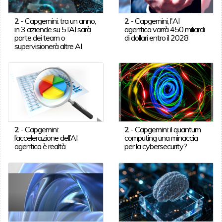
2
-
Capgemini: tra un anno,
2
-
Capgemini, l'AI
in 3 aziende su 5 l’AI sarà
agentica varrà 450 miliardi
parte dei team o
di dollari entro il 2028
supervisionerà altre AI
2
-
Capgemini:
2
-
Capgemini: il quantum
l’accelerazione dell’AI
computing una minaccia
agentica è realtà
per la cybersecurity?