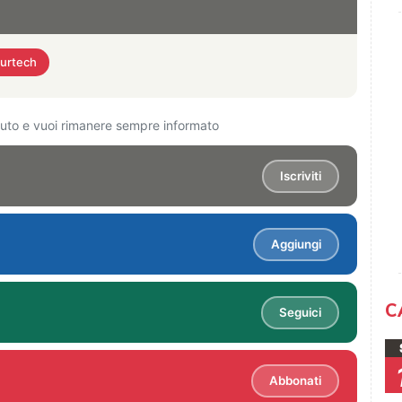
surtech
ciuto e vuoi rimanere sempre informato
Iscriviti
Aggiungi
C
Seguici
Abbonati