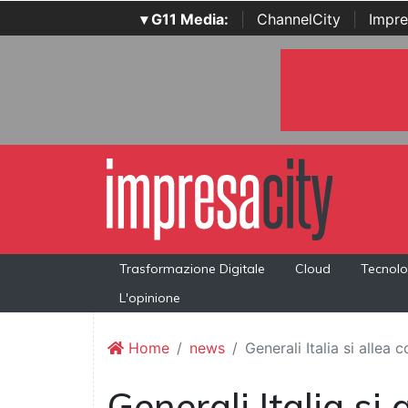
▾ G11 Media:
|
ChannelCity
|
Impre
Trasformazione Digitale
Cloud
Tecnolo
L'opinione
Home
news
Generali Italia si allea
Generali Italia si