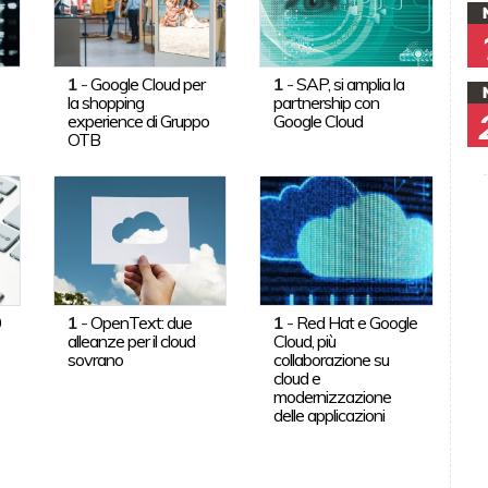
1
-
Google Cloud per
1
-
SAP, si amplia la
la shopping
partnership con
experience di Gruppo
Google Cloud
OTB
0
1
-
OpenText: due
1
-
Red Hat e Google
alleanze per il cloud
Cloud, più
sovrano
collaborazione su
cloud e
modernizzazione
delle applicazioni