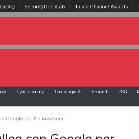
saCity
|
SecurityOpenLab
|
Italian Channel Awards
|
Awards
|
...
gie
Cybersecurity
Tecnologie AI
Progetti
ESG
 con Google per l'innovazione
 allea con Google per