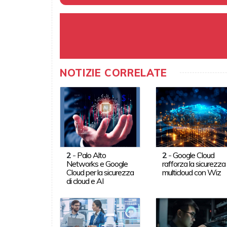
NOTIZIE CORRELATE
2
-
Palo Alto
2
-
Google Cloud
Networks e Google
rafforza la sicurezza
Cloud per la sicurezza
multicloud con Wiz
di cloud e AI