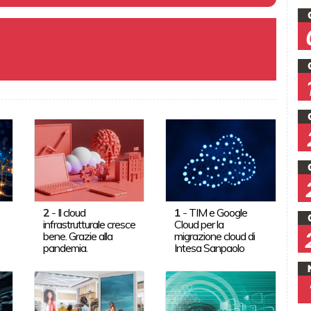
2
-
Il cloud
1
-
TIM e Google
infrastrutturale cresce
Cloud per la
bene. Grazie alla
migrazione cloud di
pandemia.
Intesa Sanpaolo