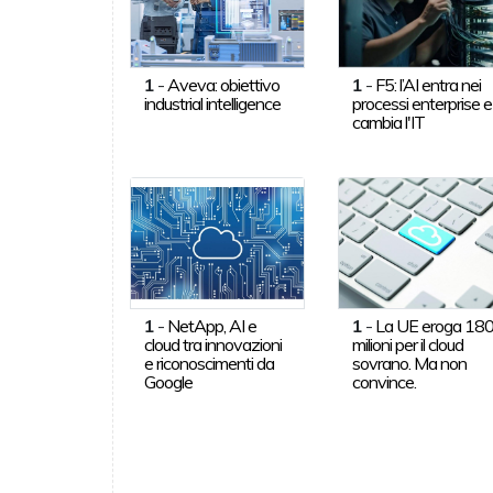
1
-
Aveva: obiettivo
1
-
F5: l’AI entra nei
industrial intelligence
processi enterprise e
cambia l'IT
1
-
NetApp, AI e
1
-
La UE eroga 18
cloud tra innovazioni
milioni per il cloud
e riconoscimenti da
sovrano. Ma non
Google
convince.