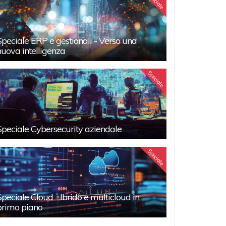
Speciale
Speciale ERP e gestionali - Verso una
nuova intelligenza
Speciale
Speciale Cybersecurity aziendale
Speciale
Speciale Cloud - Ibrido e multicloud in
primo piano