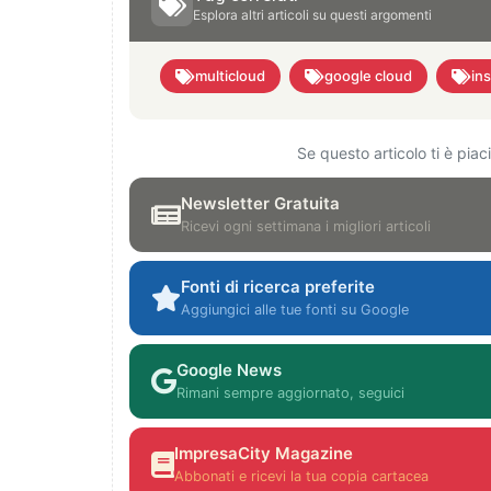
Esplora altri articoli su questi argomenti
multicloud
google cloud
in
Se questo articolo ti è pia
Newsletter Gratuita
Ricevi ogni settimana i migliori articoli
Fonti di ricerca preferite
Aggiungici alle tue fonti su Google
Google News
Rimani sempre aggiornato, seguici
ImpresaCity Magazine
Abbonati e ricevi la tua copia cartacea