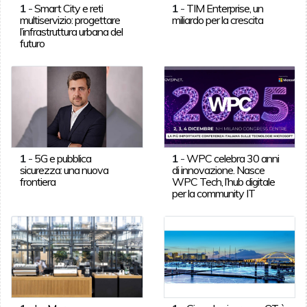
1
-
Smart City e reti
1
-
TIM Enterprise, un
multiservizio: progettare
miliardo per la crescita
l’infrastruttura urbana del
futuro
1
-
5G e pubblica
1
-
WPC celebra 30 anni
sicurezza: una nuova
di innovazione. Nasce
frontiera
WPC Tech, l’hub digitale
per la community IT