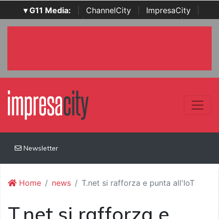
▾ G11 Media:
|
ChannelCity
|
ImpresaCity
|
SecurityOpenLab
|
Italian Channel Awards
|
Italian
Project Awards
|
Italian Security Awards
|
...
Newsletter
Home
news
T.net si rafforza e punta all'IoT
T.net si rafforza e