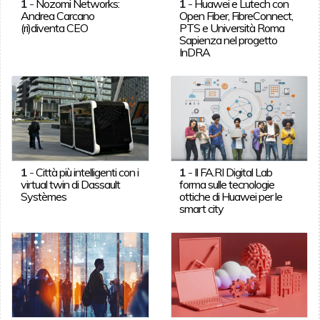
1
-
Nozomi Networks:
1
-
Huawei e Lutech con
Andrea Carcano
Open Fiber, FibreConnect,
(ri)diventa CEO
PTS e Università Roma
Sapienza nel progetto
InDRA
1
-
Città più intelligenti con i
1
-
Il FA.RI Digital Lab
virtual twin di Dassault
forma sulle tecnologie
Systèmes
ottiche di Huawei per le
smart city