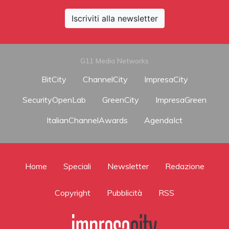
Iscriviti alla newsletter
G11 Media Networks
BitCity
ChannelCity
ImpresaCity
SecurityOpenLab
GreenCity
ImpresaGreen
ItalianChannelAwards
AgendaIct
Home
Speciali
Newsletter
Redazione
Copyright
Pubblicità
RSS