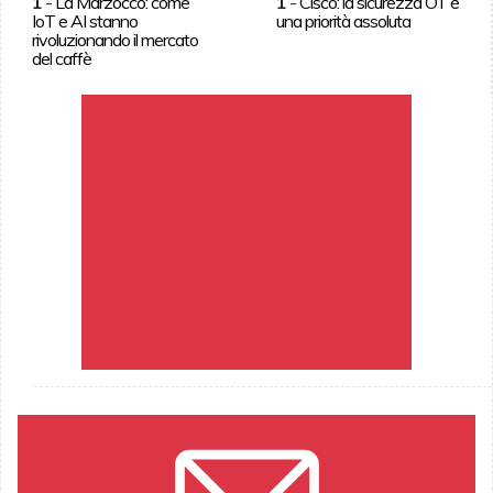
1
-
La Marzocco: come
1
-
Cisco: la sicurezza OT è
IoT e AI stanno
una priorità assoluta
rivoluzionando il mercato
del caffè