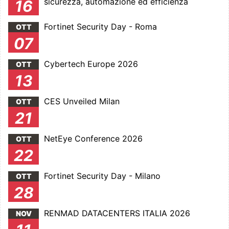
sicurezza, automazione ed efficienza
16
Fortinet Security Day - Roma
OTT
07
Cybertech Europe 2026
OTT
13
CES Unveiled Milan
OTT
21
NetEye Conference 2026
OTT
22
Fortinet Security Day - Milano
OTT
28
RENMAD DATACENTERS ITALIA 2026
NOV