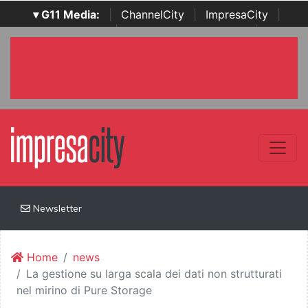
▾ G11 Media:
|
ChannelCity
|
ImpresaCity
|
SecurityOpenLab
|
Italian Channel Awards
|
Italian
Project Awards
|
Italian Security Awards
|
...
Newsletter
Home
news
La gestione su larga scala dei dati non strutturati
nel mirino di Pure Storage