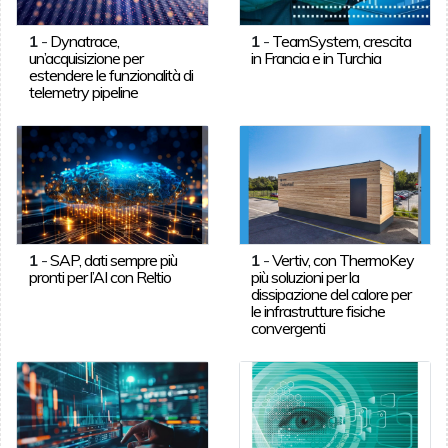
1
-
Dynatrace,
1
-
TeamSystem, crescita
un’acquisizione per
in Francia e in Turchia
estendere le funzionalità di
telemetry pipeline
1
-
SAP, dati sempre più
1
-
Vertiv, con ThermoKey
pronti per l’AI con Reltio
più soluzioni per la
dissipazione del calore per
le infrastrutture fisiche
convergenti