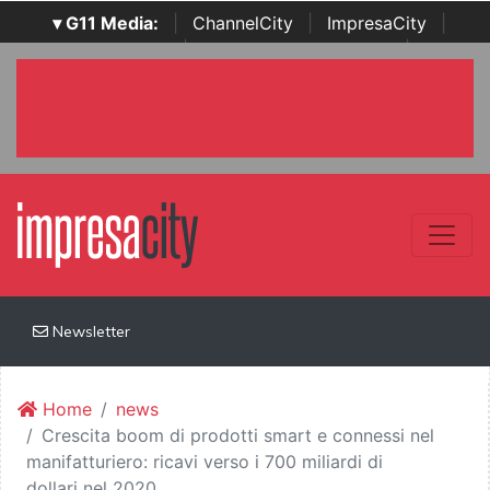
▾ G11 Media:
|
ChannelCity
|
ImpresaCity
|
SecurityOpenLab
|
Italian Channel Awards
|
Italian
Project Awards
|
Italian Security Awards
|
...
Newsletter
Home
news
Crescita boom di prodotti smart e connessi nel
manifatturiero: ricavi verso i 700 miliardi di
dollari nel 2020