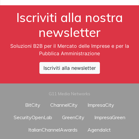
Iscriviti alla nostra
newsletter
Soluzioni B2B per il Mercato delle Imprese e per la
Pubblica Amministrazione
Iscriviti alla newsletter
G11 Media Networks
BitCity
ChannelCity
ImpresaCity
SecurityOpenLab
GreenCity
ImpresaGreen
ItalianChannelAwards
AgendaIct