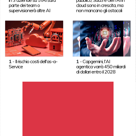
parte dei team o
cloud sono in crescita, ma
supervisionerà altre AI
non mancano gli ostacoli
1
-
Il rischio costi dell'as-a-
1
-
Capgemini, l'AI
Service
agentica varrà 450 miliardi
di dollari entro il 2028