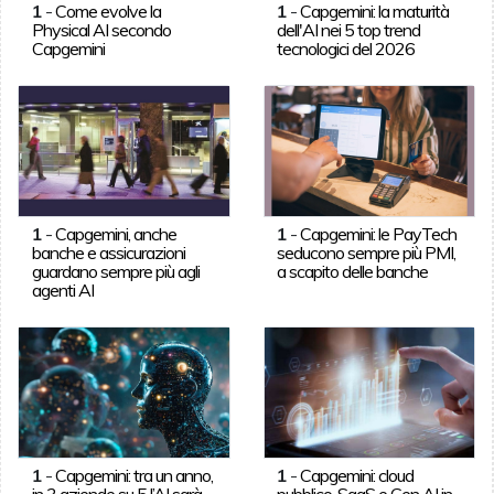
1
-
Come evolve la
1
-
Capgemini: la maturità
Physical AI secondo
dell'AI nei 5 top trend
Capgemini
tecnologici del 2026
1
-
Capgemini, anche
1
-
Capgemini: le PayTech
banche e assicurazioni
seducono sempre più PMI,
guardano sempre più agli
a scapito delle banche
agenti AI
1
-
Capgemini: tra un anno,
1
-
Capgemini: cloud
in 3 aziende su 5 l’AI sarà
pubblico, SaaS e Gen AI in