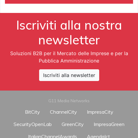
Iscriviti alla nostra
newsletter
Soluzioni B2B per il Mercato delle Imprese e per la
Pubblica Amministrazione
Iscriviti alla newsletter
G11 Media Networks
BitCity
ChannelCity
ImpresaCity
SecurityOpenLab
GreenCity
ImpresaGreen
ItalianChannelAwards
AgendaIct