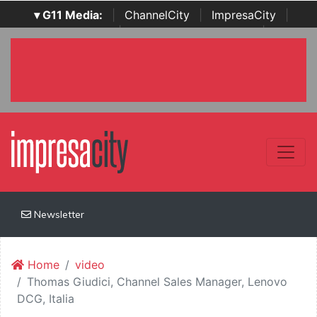
▾ G11 Media:
|
ChannelCity
|
ImpresaCity
|
SecurityOpenLab
|
Italian Channel Awards
|
Italian
Project Awards
|
Italian Security Awards
|
...
Newsletter
Home
video
Thomas Giudici, Channel Sales Manager, Lenovo
DCG, Italia