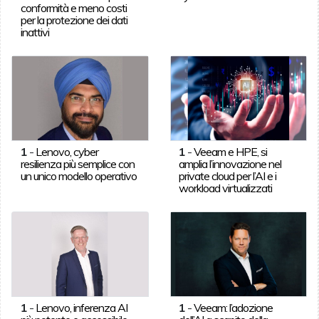
conformità e meno costi
per la protezione dei dati
inattivi
1
-
Lenovo, cyber
1
-
Veeam e HPE, si
resilienza più semplice con
amplia l’innovazione nel
un unico modello operativo
private cloud per l’AI e i
workload virtualizzati
1
-
Lenovo, inferenza AI
1
-
Veeam: l’adozione