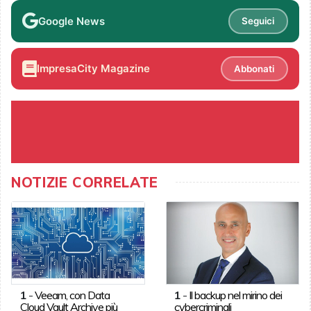
Google News
Seguici
ImpresaCity Magazine
Abbonati
NOTIZIE CORRELATE
1
-
Veeam, con Data
1
-
Il backup nel mirino dei
Cloud Vault Archive più
cybercriminali