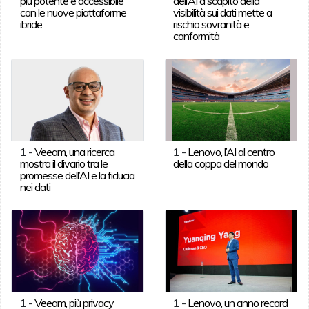
più potente e accessibile
dell’AI a scapito della
con le nuove piattaforme
visibilità sui dati mette a
ibride
rischio sovranità e
conformità
1
-
Veeam, una ricerca
1
-
Lenovo, l’AI al centro
mostra il divario tra le
della coppa del mondo
promesse dell’AI e la fiducia
nei dati
1
-
Veeam, più privacy
1
-
Lenovo, un anno record