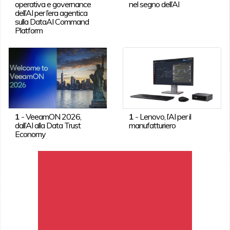
operativa e governance
nel segno dell’AI
dell’AI per l’era agentica
sulla DataAI Command
Platform
1
-
VeeamON 2026,
1
-
Lenovo, l’AI per il
dall’AI alla Data Trust
manufatturiero
Economy