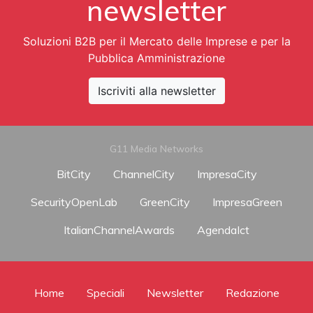
newsletter
Soluzioni B2B per il Mercato delle Imprese e per la
Pubblica Amministrazione
Iscriviti alla newsletter
G11 Media Networks
BitCity
ChannelCity
ImpresaCity
SecurityOpenLab
GreenCity
ImpresaGreen
ItalianChannelAwards
AgendaIct
Home
Speciali
Newsletter
Redazione