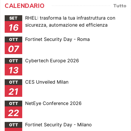
CALENDARIO
Tutto
RHEL: trasforma la tua infrastruttura con
SET
sicurezza, automazione ed efficienza
16
Fortinet Security Day - Roma
OTT
07
Cybertech Europe 2026
OTT
13
CES Unveiled Milan
OTT
21
NetEye Conference 2026
OTT
22
Fortinet Security Day - Milano
OTT