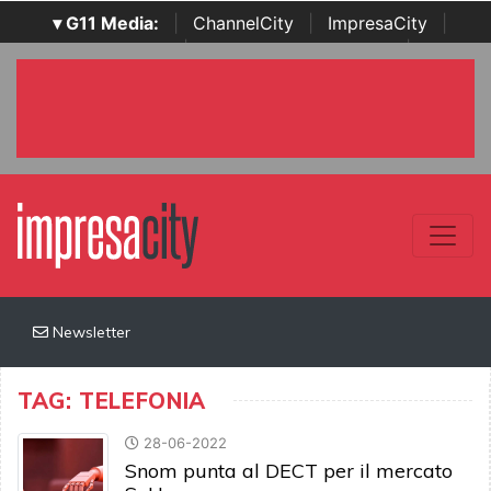
▾ G11 Media:
|
ChannelCity
|
ImpresaCity
|
SecurityOpenLab
|
Italian Channel Awards
|
Italian
Project Awards
|
Italian Security Awards
|
...
Newsletter
TAG: TELEFONIA
28-06-2022
Snom punta al DECT per il mercato