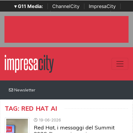
▾ G11 Media:
|
ChannelCity
|
ImpresaCity
|
SecurityOpenLab
|
Italian Channel Awards
|
Italian
Project Awards
|
Italian Security Awards
|
...
Newsletter
TAG: RED HAT AI
19-06-2026
Red Hat, i messaggi del Summit