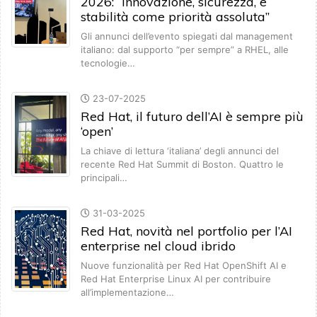
2026: “Innovazione, sicurezza, e
stabilità come priorità assoluta”
Gli annunci dell’evento spiegati dal management
italiano: dal supporto “per sempre” a RHEL, alle
tecnologie…
23-07-2025
Red Hat, il futuro dell’AI è sempre più
‘open’
La chiave di lettura ‘italiana’ degli annunci del
recente Red Hat Summit di Boston. Quattro le
principali…
31-03-2025
Red Hat, novità nel portfolio per l’AI
enterprise nel cloud ibrido
Nuove funzionalità per Red Hat OpenShift AI e
Red Hat Enterprise Linux AI per contribuire
all’implementazione…