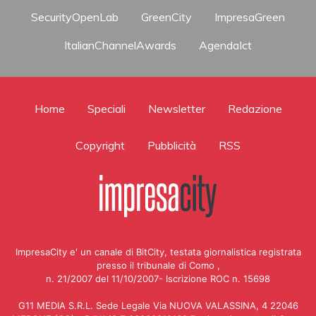
SecurityOpenLab
GreenCity
ImpresaGreen
ItalianChannelAwards
AgendaIct
Home
Speciali
Newsletter
Redazione
Copyright
Pubblicità
RSS
ImpresaCity e' un canale di BitCity, testata giornalistica registrata
presso il tribunale di Como ,
n. 21/2007 del 11/10/2007- Iscrizione ROC n. 15698
G11 MEDIA S.R.L. Sede Legale Via NUOVA VALASSINA, 4 22046