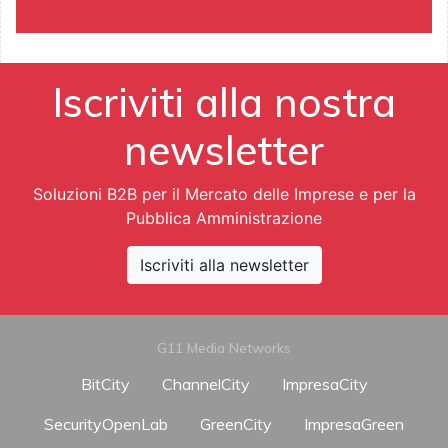
Iscriviti alla nostra
newsletter
Soluzioni B2B per il Mercato delle Imprese e per la
Pubblica Amministrazione
Iscriviti alla newsletter
G11 Media Networks
BitCity
ChannelCity
ImpresaCity
SecurityOpenLab
GreenCity
ImpresaGreen