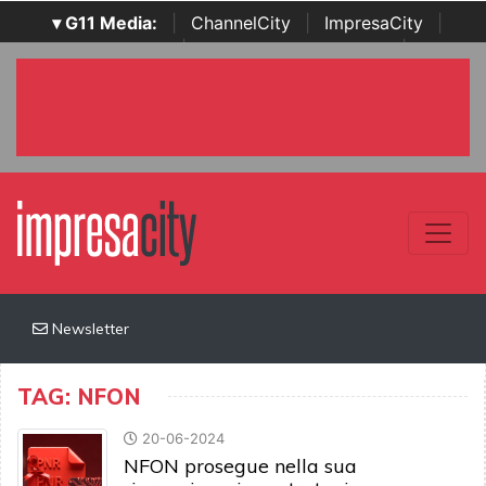
▾ G11 Media:
|
ChannelCity
|
ImpresaCity
|
SecurityOpenLab
|
Italian Channel Awards
|
Italian
Project Awards
|
Italian Security Awards
|
...
Newsletter
TAG: NFON
20-06-2024
NFON prosegue nella sua