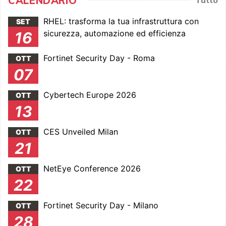
CALENDARIO
RHEL: trasforma la tua infrastruttura con
SET
sicurezza, automazione ed efficienza
16
Fortinet Security Day - Roma
OTT
07
Cybertech Europe 2026
OTT
13
CES Unveiled Milan
OTT
21
NetEye Conference 2026
OTT
22
Fortinet Security Day - Milano
OTT
28