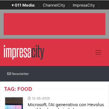
▾ G11 Media:
|
ChannelCity
|
ImpresaCity
|
SecurityOpenLab
|
Italian Channel Awards
|
Italian
Project Awards
|
Italian Security Awards
|
...
Newsletter
TAG: FOOD
12-05-2025
Microsoft, l’AI generativa con Hevolus