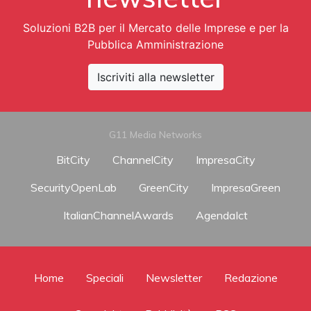
Soluzioni B2B per il Mercato delle Imprese e per la
Pubblica Amministrazione
Iscriviti alla newsletter
G11 Media Networks
BitCity
ChannelCity
ImpresaCity
SecurityOpenLab
GreenCity
ImpresaGreen
ItalianChannelAwards
AgendaIct
Home
Speciali
Newsletter
Redazione