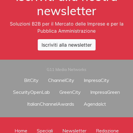
newsletter
Soluzioni B2B per il Mercato delle Imprese e per la
Pubblica Amministrazione
Iscriviti alla newsletter
G11 Media Networks
BitCity
ChannelCity
ImpresaCity
SecurityOpenLab
GreenCity
ImpresaGreen
ItalianChannelAwards
AgendaIct
Home
Speciali
Newsletter
Redazione