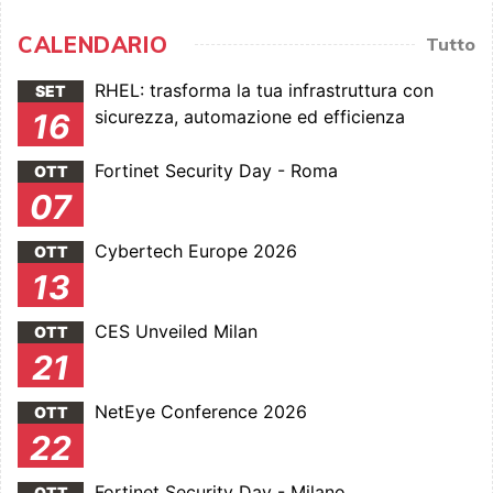
CALENDARIO
Tutto
RHEL: trasforma la tua infrastruttura con
SET
sicurezza, automazione ed efficienza
16
Fortinet Security Day - Roma
OTT
07
Cybertech Europe 2026
OTT
13
CES Unveiled Milan
OTT
21
NetEye Conference 2026
OTT
22
Fortinet Security Day - Milano
OTT