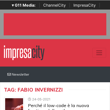
▾ G11 Media:
|
ChannelCity
|
ImpresaCity
|
SecurityOpenLab
|
Italian Channel Awards
|
Italian
Project Awards
|
Italian Security Awards
|
...
Newsletter
TAG: FABIO INVERNIZZI
24-05-2021
Perché il low-code è la nuova