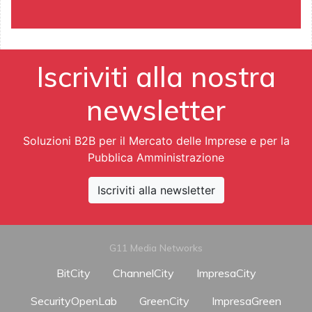
Iscriviti alla nostra
newsletter
Soluzioni B2B per il Mercato delle Imprese e per la
Pubblica Amministrazione
Iscriviti alla newsletter
G11 Media Networks
BitCity
ChannelCity
ImpresaCity
SecurityOpenLab
GreenCity
ImpresaGreen