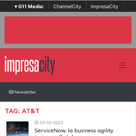
▾ G11 Media:
|
ChannelCity
|
ImpresaCity
|
SecurityOpenLab
|
Italian Channel Awards
|
Italian
Project Awards
|
Italian Security Awards
|
...
Newsletter
TAG: AT&T
03-03-2023
ServiceNow, la business agility