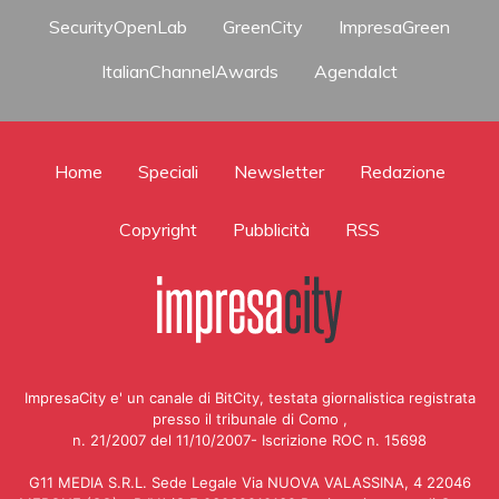
SecurityOpenLab
GreenCity
ImpresaGreen
ItalianChannelAwards
AgendaIct
Home
Speciali
Newsletter
Redazione
Copyright
Pubblicità
RSS
ImpresaCity e' un canale di BitCity, testata giornalistica registrata
presso il tribunale di Como ,
n. 21/2007 del 11/10/2007- Iscrizione ROC n. 15698
G11 MEDIA S.R.L. Sede Legale Via NUOVA VALASSINA, 4 22046