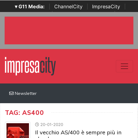
▾ G11 Media:
|
ChannelCity
|
ImpresaCity
|
SecurityOpenLab
|
Italian Channel Awards
|
Italian
Project Awards
|
Italian Security Awards
|
...
Newsletter
TAG: AS400
20-01-2020
Il vecchio AS/400 è sempre più in