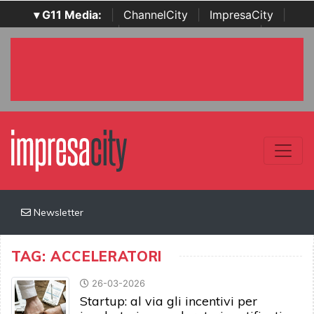
▾ G11 Media:
|
ChannelCity
|
ImpresaCity
|
SecurityOpenLab
|
Italian Channel Awards
|
Italian
Project Awards
|
Italian Security Awards
|
...
Newsletter
TAG: ACCELERATORI
26-03-2026
Startup: al via gli incentivi per