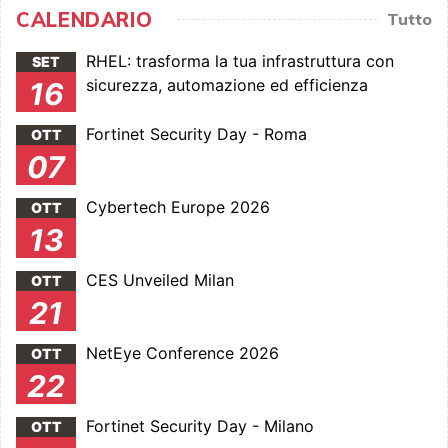
CALENDARIO
Tutto
RHEL: trasforma la tua infrastruttura con
SET
sicurezza, automazione ed efficienza
16
Fortinet Security Day - Roma
OTT
07
Cybertech Europe 2026
OTT
13
CES Unveiled Milan
OTT
21
NetEye Conference 2026
OTT
22
Fortinet Security Day - Milano
OTT