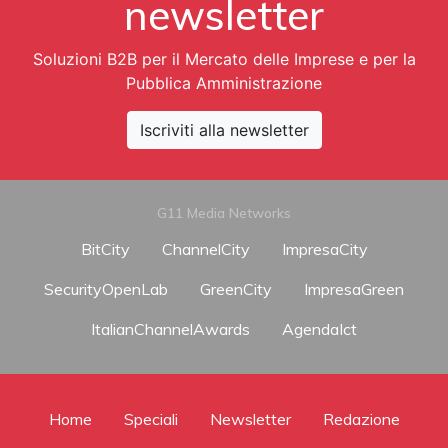
newsletter
Soluzioni B2B per il Mercato delle Imprese e per la
Pubblica Amministrazione
Iscriviti alla newsletter
G11 Media Networks
BitCity
ChannelCity
ImpresaCity
SecurityOpenLab
GreenCity
ImpresaGreen
ItalianChannelAwards
AgendaIct
Home
Speciali
Newsletter
Redazione