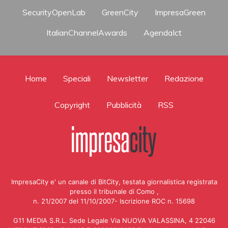
SecurityOpenLab
GreenCity
ImpresaGreen
ItalianChannelAwards
AgendaIct
Home
Speciali
Newsletter
Redazione
Copyright
Pubblicità
RSS
ImpresaCity e' un canale di BitCity, testata giornalistica registrata
presso il tribunale di Como ,
n. 21/2007 del 11/10/2007- Iscrizione ROC n. 15698
G11 MEDIA S.R.L. Sede Legale Via NUOVA VALASSINA, 4 22046