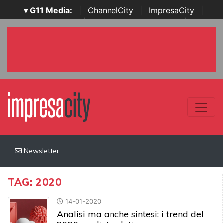
▾ G11 Media:
|
ChannelCity
|
ImpresaCity
|
SecurityOpenLab
|
Italian Channel Awards
|
Italian
Project Awards
|
Italian Security Awards
|
...
Newsletter
TAG: 2020
14-01-2020
Analisi ma anche sintesi: i trend del