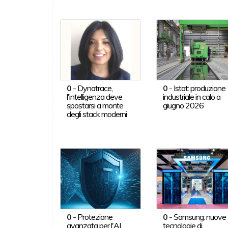
0
-
Dynatrace,
0
-
Istat: produzione
l'intelligenza deve
industriale in calo a
spostarsi a monte
giugno 2026
degli stack moderni
0
-
Protezione
0
-
Samsung: nuove
avanzata per l'AI
tecnologie di