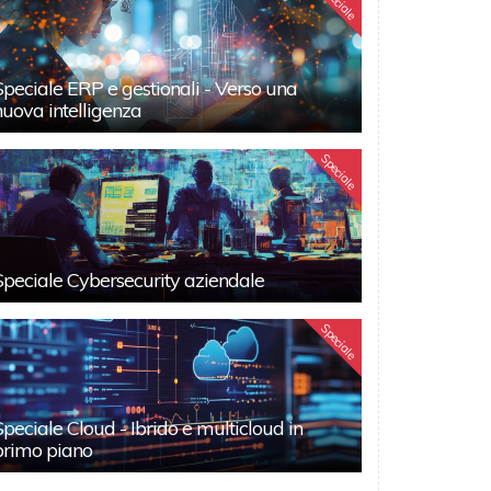
Speciale
Speciale ERP e gestionali - Verso una
nuova intelligenza
Speciale
Speciale Cybersecurity aziendale
Speciale
Speciale Cloud - Ibrido e multicloud in
primo piano