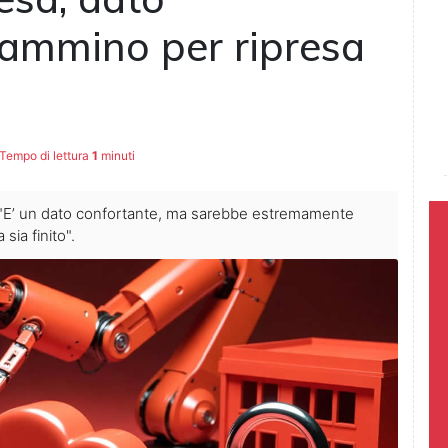
ammino per ripresa
Tempo di lettura
1
minuti
: "E’ un dato confortante, ma sarebbe estremamente
sia finito".