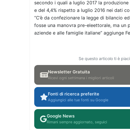
secondo i quali a luglio 2017 la produzione
e del 4,4% rispetto a luglio 2016 nei dati cor
“C’è da confezionare la legge di bilancio ed
fosse una manovra pre-eleettorale, ma un pa
aziende e alle famiglie italiane” aggiunge Fe
Se questo articolo ti è pia
Newsletter Gratuita
Ricevi ogni settimana i migliori articoli
Fonti di ricerca preferite
Aggiungici alle tue fonti su Google
Google News
Rimani sempre aggiornato, seguici