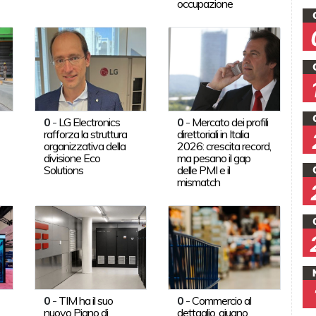
occupazione
0
-
LG Electronics
0
-
Mercato dei profili
rafforza la struttura
direttoriali in Italia
organizzativa della
2026: crescita record,
divisione Eco
ma pesano il gap
Solutions
delle PMI e il
mismatch
0
-
TIM ha il suo
0
-
Commercio al
nuovo Piano di
dettaglio, giugno