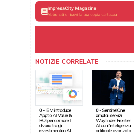
ImpresaCity Magazine
Abbonati e ricevi la tua copia cartacea
NOTIZIE CORRELATE
0
-
IBM introduce
0
-
SentinelOne
Apptio AI Value &
amplia i servizi
ROI per colmare il
Wayfinder Frontier
divario tra gli
AI con l'intelligenza
investimenti in AI
artificiale avanzata