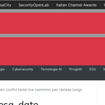
saCity
|
SecurityOpenLab
|
Italian Channel Awards
|
Awards
|
...
gie
Cybersecurity
Tecnologie AI
Progetti
ESG
dato confortante ma cammino per ripresa lungo
esa, dato