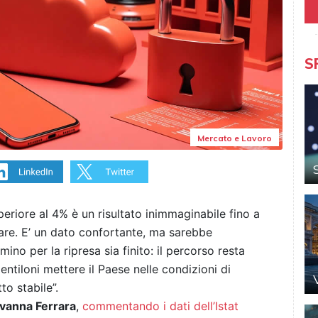
S
Mercato e Lavoro
periore al 4% è un risultato inimmaginabile fino a
re. E’ un dato confortante, ma sarebbe
o per la ripresa sia finito: il percorso resta
ntiloni mettere il Paese nelle condizioni di
o stabile”.
ovanna Ferrara
,
commentando i dati dell’Istat