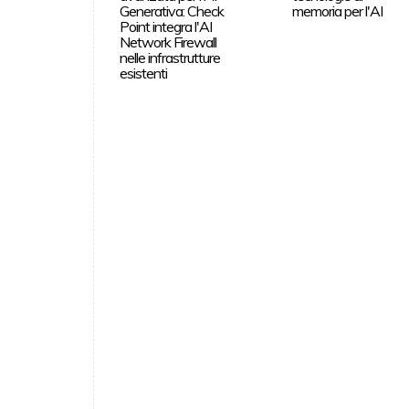
Generativa: Check
memoria per l'AI
Point integra l'AI
Network Firewall
nelle infrastrutture
esistenti