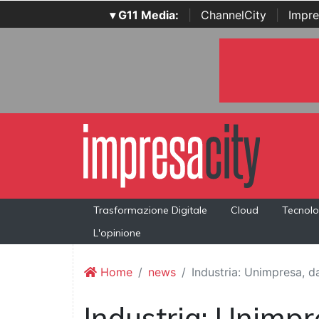
▾ G11 Media:
|
ChannelCity
|
Impre
Trasformazione Digitale
Cloud
Tecnolo
L'opinione
Home
news
Industria: Unimpresa, 
Industria: Unimpr