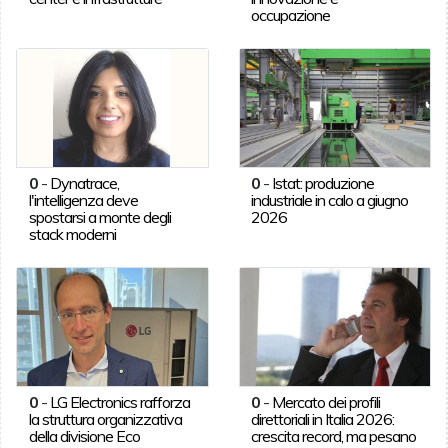
occupazione
0
-
Dynatrace,
0
-
Istat: produzione
l'intelligenza deve
industriale in calo a giugno
spostarsi a monte degli
2026
stack moderni
0
-
LG Electronics rafforza
0
-
Mercato dei profili
la struttura organizzativa
direttoriali in Italia 2026:
della divisione Eco
crescita record, ma pesano