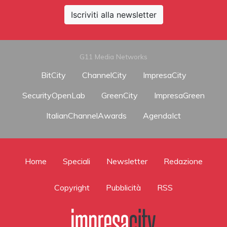
Iscriviti alla newsletter
G11 Media Networks
BitCity
ChannelCity
ImpresaCity
SecurityOpenLab
GreenCity
ImpresaGreen
ItalianChannelAwards
AgendaIct
Home
Speciali
Newsletter
Redazione
Copyright
Pubblicità
RSS