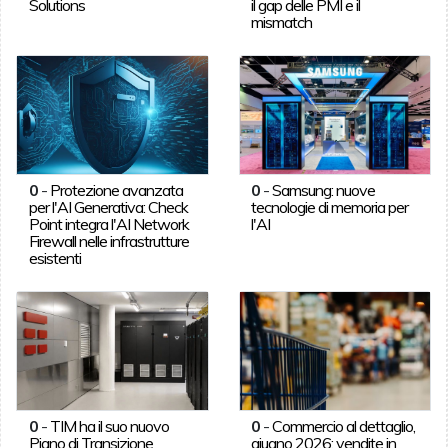
Solutions
il gap delle PMI e il
mismatch
0
-
Protezione avanzata
0
-
Samsung: nuove
per l'AI Generativa: Check
tecnologie di memoria per
Point integra l'AI Network
l'AI
Firewall nelle infrastrutture
esistenti
0
-
TIM ha il suo nuovo
0
-
Commercio al dettaglio,
Piano di Transizione
giugno 2026: vendite in