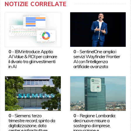
NOTIZIE CORRELATE
0
-
IBM introduce Apptio
0
-
SentinelOne amplia i
AI Value & ROI per colmare
servizi Wayfinder Frontier
il divario tra gli investimenti
AI con l'intelligenza
in AI
artificiale avanzata
0
-
Siemens: terzo
0
-
Regione Lombardia:
trimestre record, spinto da
dieci nuove misure a
digitalizzazione, data
sostegno di imprese,
center e infrastrutture
innovazione e