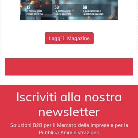
Leggi il Magazine
Iscriviti alla nostra
newsletter
Soluzioni B2B per il Mercato delle Imprese e per la
Pubblica Amministrazione