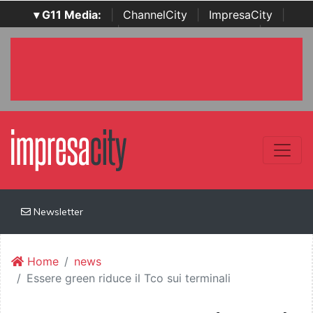
▾ G11 Media:
|
ChannelCity
|
ImpresaCity
|
SecurityOpenLab
|
Italian Channel Awards
|
Italian
Project Awards
|
Italian Security Awards
|
...
Newsletter
Home
news
Essere green riduce il Tco sui terminali