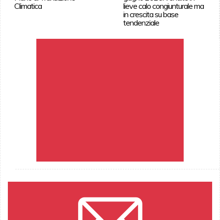
Climatica
lieve calo congiunturale ma
in crescita su base
tendenziale