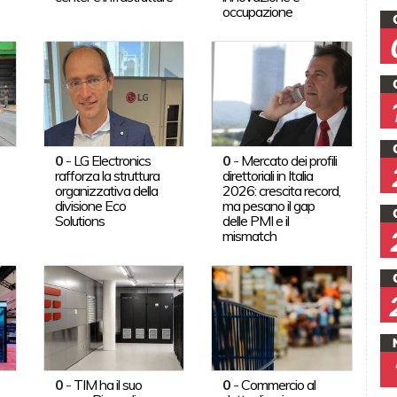
occupazione
0
-
LG Electronics
0
-
Mercato dei profili
rafforza la struttura
direttoriali in Italia
organizzativa della
2026: crescita record,
divisione Eco
ma pesano il gap
Solutions
delle PMI e il
mismatch
0
-
TIM ha il suo
0
-
Commercio al