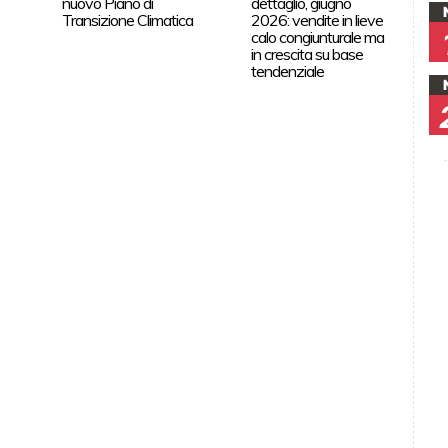
nuovo Piano di
dettaglio, giugno
Transizione Climatica
2026: vendite in lieve
calo congiunturale ma
in crescita su base
tendenziale