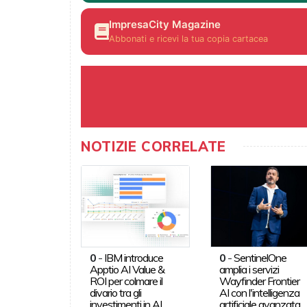
ImpresaCity Magazine
Abbonati e ricevi la tua copia cartacea
NOTIZIE CORRELATE
0
-
IBM introduce
0
-
SentinelOne
Apptio AI Value &
amplia i servizi
ROI per colmare il
Wayfinder Frontier
divario tra gli
AI con l'intelligenza
investimenti in AI
artificiale avanzata