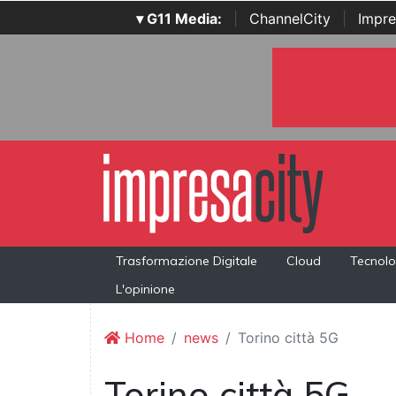
▾ G11 Media:
|
ChannelCity
|
Impre
Trasformazione Digitale
Cloud
Tecnolo
L'opinione
Home
news
Torino città 5G
Torino città 5G