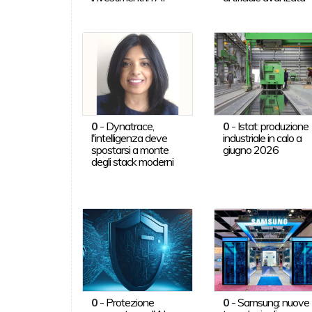
0
-
Dynatrace,
0
-
Istat: produzione
l'intelligenza deve
industriale in calo a
spostarsi a monte
giugno 2026
degli stack moderni
0
-
Protezione
0
-
Samsung: nuove