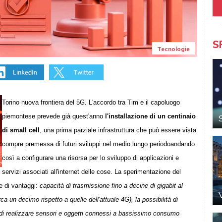
S
Tecnologie
Torino nuova frontiera del 5G. L'accordo tra Tim e il capoluogo
piemontese p
revede già quest'anno
l'installazione di un centinaio
di small cell
, una prima parziale infrastruttura che può essere vista
compre premessa di futuri sviluppi nel medio lungo periodoandando
così a configurare una risorsa per lo sviluppo di applicazioni e
servizi associati all'internet delle cose. La sperimentazione del
e di vantaggi:
capacità di trasmissione fino a decine di gigabit al
a un decimo rispetto a quelle dell'attuale 4G), la possibilità di
o di realizzare sensori e oggetti connessi a bassissimo consumo