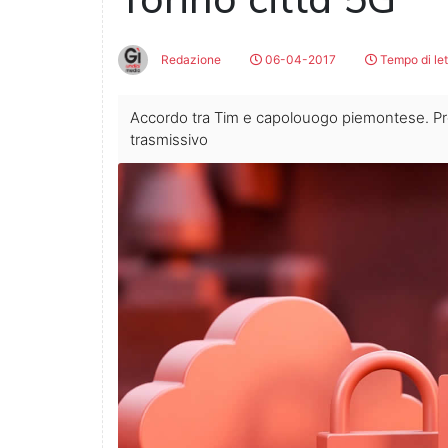
Redazione
06-04-2017
Tempo di le
Accordo tra Tim e capolouogo piemontese. Pre
trasmissivo