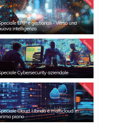
Speciale
Speciale ERP e gestionali - Verso una
nuova intelligenza
Speciale
Speciale Cybersecurity aziendale
Speciale
Speciale Cloud - Ibrido e multicloud in
primo piano