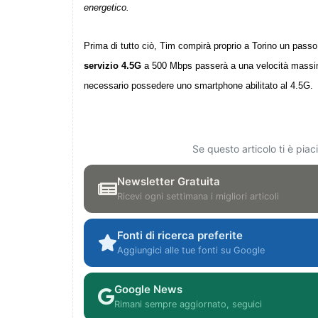
energetico.
Prima di tutto ciò, Tim compirà proprio a Torino un passo 
servizio 4.5G
a 500 Mbps passerà a una velocità massim
necessario possedere uno smartphone abilitato al 4.5G.
Se questo articolo ti è pia
Newsletter Gratuita
Ricevi ogni settimana i migliori articoli
Fonti di ricerca preferite
Aggiungici alle tue fonti su Google
Google News
Rimani sempre aggiornato, seguici