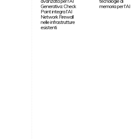
avanzata per l'AI
tecnologie di
Generativa: Check
memoria per l'AI
Point integra l'AI
Network Firewall
nelle infrastrutture
esistenti