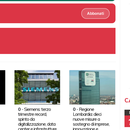
Abbonati
C
0
-
Siemens: terzo
0
-
Regione
trimestre record,
Lombardia: dieci
spinto da
nuove misure a
digitalizzazione, data
sostegno di imprese,
center e infrastrutture
innovazione e