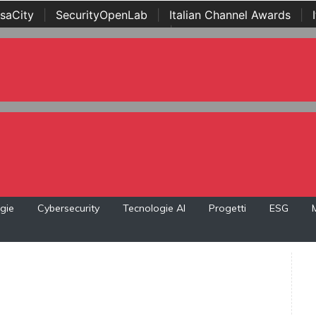
saCity
|
SecurityOpenLab
|
Italian Channel Awards
|
Awards
|
...
gie
Cybersecurity
Tecnologie AI
Progetti
ESG