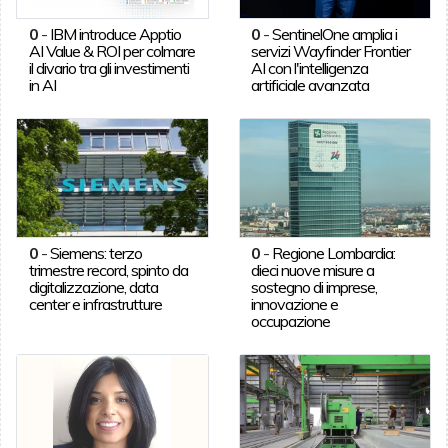
0
-
IBM introduce Apptio
0
-
SentinelOne amplia i
AI Value & ROI per colmare
servizi Wayfinder Frontier
il divario tra gli investimenti
AI con l'intelligenza
in AI
artificiale avanzata
0
-
Siemens: terzo
0
-
Regione Lombardia:
trimestre record, spinto da
dieci nuove misure a
digitalizzazione, data
sostegno di imprese,
center e infrastrutture
innovazione e
occupazione