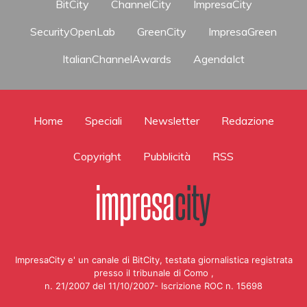
BitCity
ChannelCity
ImpresaCity
SecurityOpenLab
GreenCity
ImpresaGreen
ItalianChannelAwards
AgendaIct
Home
Speciali
Newsletter
Redazione
Copyright
Pubblicità
RSS
ImpresaCity e' un canale di BitCity, testata giornalistica registrata
presso il tribunale di Como ,
n. 21/2007 del 11/10/2007- Iscrizione ROC n. 15698