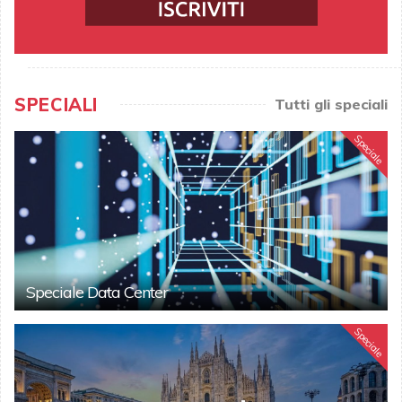
SPECIALI
Tutti gli speciali
Speciale
Speciale Data Center
Speciale