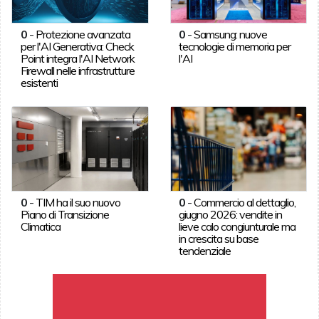
0
-
Protezione avanzata
0
-
Samsung: nuove
per l'AI Generativa: Check
tecnologie di memoria per
Point integra l'AI Network
l'AI
Firewall nelle infrastrutture
esistenti
0
-
TIM ha il suo nuovo
0
-
Commercio al dettaglio,
Piano di Transizione
giugno 2026: vendite in
Climatica
lieve calo congiunturale ma
in crescita su base
tendenziale