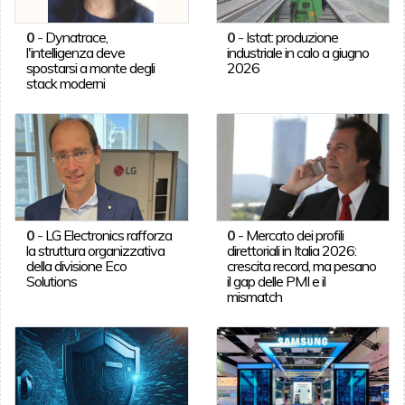
0
-
Dynatrace,
0
-
Istat: produzione
l'intelligenza deve
industriale in calo a giugno
spostarsi a monte degli
2026
stack moderni
0
-
LG Electronics rafforza
0
-
Mercato dei profili
la struttura organizzativa
direttoriali in Italia 2026:
della divisione Eco
crescita record, ma pesano
Solutions
il gap delle PMI e il
mismatch