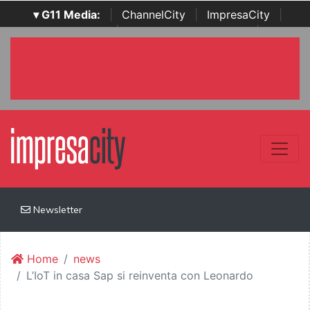
▾ G11 Media:
|
ChannelCity
|
ImpresaCity
|
SecurityOpenLab
|
Italian Channel Awards
|
Italian
Project Awards
|
Italian Security Awards
|
...
Newsletter
Home
news
L’IoT in casa Sap si reinventa con Leonardo