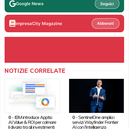
Google News
Seguici
ImpresaCity Magazine
Abbonati
NOTIZIE CORRELATE
0
-
IBM introduce Apptio
0
-
SentinelOne amplia i
AI Value & ROI per colmare
servizi Wayfinder Frontier
il divario tra gli investimenti
AI con l'intelligenza