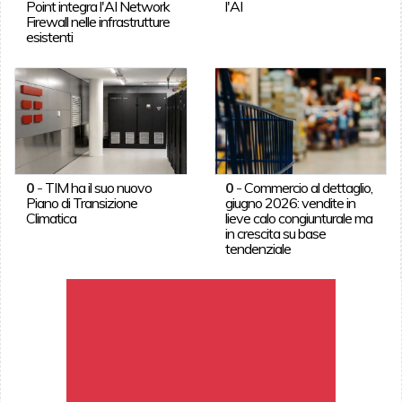
Point integra l'AI Network
l'AI
Firewall nelle infrastrutture
esistenti
0
-
TIM ha il suo nuovo
0
-
Commercio al dettaglio,
Piano di Transizione
giugno 2026: vendite in
Climatica
lieve calo congiunturale ma
in crescita su base
tendenziale