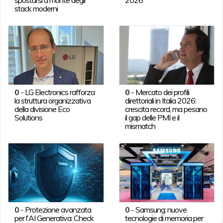
spostarsi a monte degli
2026
stack moderni
0
-
LG Electronics rafforza
0
-
Mercato dei profili
la struttura organizzativa
direttoriali in Italia 2026:
della divisione Eco
crescita record, ma pesano
Solutions
il gap delle PMI e il
mismatch
0
-
Protezione avanzata
0
-
Samsung: nuove
per l'AI Generativa: Check
tecnologie di memoria per