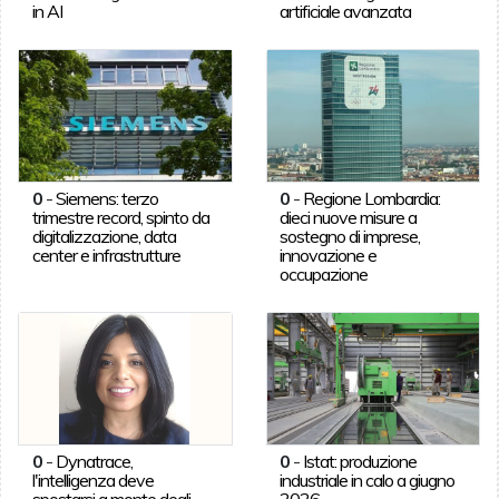
in AI
artificiale avanzata
0
-
Siemens: terzo
0
-
Regione Lombardia:
trimestre record, spinto da
dieci nuove misure a
digitalizzazione, data
sostegno di imprese,
center e infrastrutture
innovazione e
occupazione
0
-
Dynatrace,
0
-
Istat: produzione
l'intelligenza deve
industriale in calo a giugno