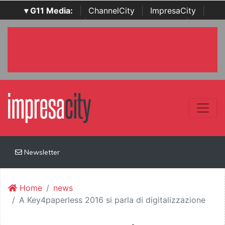
▾ G11 Media:
|
ChannelCity
|
ImpresaCity
|
SecurityOpenLab
|
Italian Channel Awards
|
Italian
Project Awards
|
Italian Security Awards
|
...
Newsletter
Home
news
A Key4paperless 2016 si parla di digitalizzazione