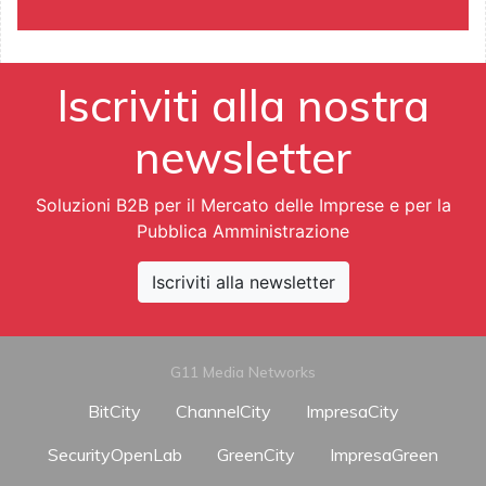
Iscriviti alla nostra
newsletter
Soluzioni B2B per il Mercato delle Imprese e per la
Pubblica Amministrazione
Iscriviti alla newsletter
G11 Media Networks
BitCity
ChannelCity
ImpresaCity
SecurityOpenLab
GreenCity
ImpresaGreen