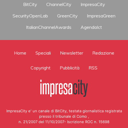
BitCity
ChannelCity
ImpresaCity
SecurityOpenLab
GreenCity
ImpresaGreen
ItalianChannelAwards
AgendaIct
Home
Speciali
Newsletter
Redazione
Copyright
Pubblicità
RSS
ImpresaCity e' un canale di BitCity, testata giornalistica registrata
presso il tribunale di Como ,
n. 21/2007 del 11/10/2007- Iscrizione ROC n. 15698