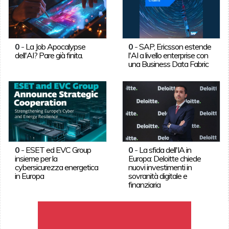
0
-
La Job Apocalypse
0
-
SAP, Ericsson estende
dell'AI? Pare già finita.
l'AI a livello enterprise con
una Business Data Fabric
0
-
ESET ed EVC Group
0
-
La sfida dell'IA in
insieme per la
Europa: Deloitte chiede
cybersicurezza energetica
nuovi investimenti in
in Europa
sovranità digitale e
finanziaria