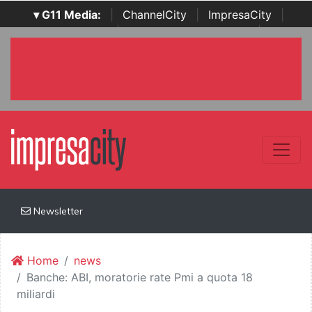
▾ G11 Media:
|
ChannelCity
|
ImpresaCity
|
SecurityOpenLab
|
Italian Channel Awards
|
Italian
Project Awards
|
Italian Security Awards
|
...
Newsletter
Home
news
Banche: ABI, moratorie rate Pmi a quota 18
miliardi