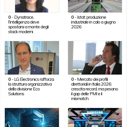
0
-
Dynatrace,
0
-
Istat: produzione
l'intelligenza deve
industriale in calo a giugno
spostarsi a monte degli
2026
stack moderni
0
-
LG Electronics rafforza
0
-
Mercato dei profili
la struttura organizzativa
direttoriali in Italia 2026:
della divisione Eco
crescita record, ma pesano
Solutions
il gap delle PMI e il
mismatch