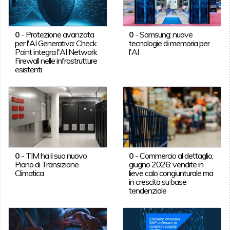
0
-
Protezione avanzata
0
-
Samsung: nuove
per l'AI Generativa: Check
tecnologie di memoria per
Point integra l'AI Network
l'AI
Firewall nelle infrastrutture
esistenti
0
-
TIM ha il suo nuovo
0
-
Commercio al dettaglio,
Piano di Transizione
giugno 2026: vendite in
Climatica
lieve calo congiunturale ma
in crescita su base
tendenziale