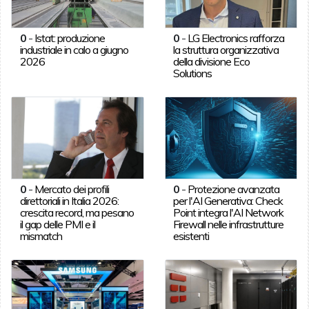
0
-
Istat: produzione
0
-
LG Electronics rafforza
industriale in calo a giugno
la struttura organizzativa
2026
della divisione Eco
Solutions
0
-
Mercato dei profili
0
-
Protezione avanzata
direttoriali in Italia 2026:
per l'AI Generativa: Check
crescita record, ma pesano
Point integra l'AI Network
il gap delle PMI e il
Firewall nelle infrastrutture
mismatch
esistenti