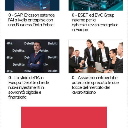
0
-
SAP, Ericsson estende
0
-
ESET ed EVC Group
l'AI a livello enterprise con
insieme per la
una Business Data Fabric
cybersicurezza energetica
in Europa
0
-
La sfida dell'IA in
0
-
Assunzioni introvabili e
Europa: Deloitte chiede
potenziale sprecato: le due
nuovi investimenti in
facce del mercato del
sovranità digitale e
lavoro italiano
finanziaria