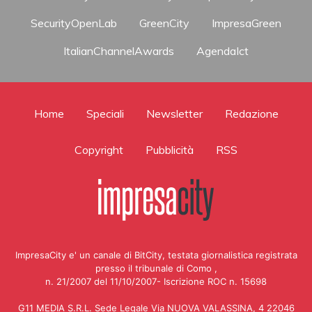
SecurityOpenLab
GreenCity
ImpresaGreen
ItalianChannelAwards
AgendaIct
Home
Speciali
Newsletter
Redazione
Copyright
Pubblicità
RSS
ImpresaCity e' un canale di BitCity, testata giornalistica registrata
presso il tribunale di Como ,
n. 21/2007 del 11/10/2007- Iscrizione ROC n. 15698
G11 MEDIA S.R.L. Sede Legale Via NUOVA VALASSINA, 4 22046