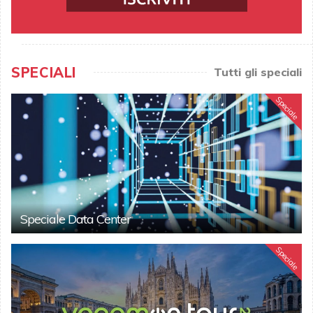
SPECIALI
Tutti gli speciali
Speciale
Speciale Data Center
Speciale