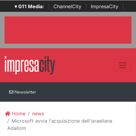
▾ G11 Media:
|
ChannelCity
|
ImpresaCity
|
SecurityOpenLab
|
Italian Channel Awards
|
Italian
Project Awards
|
Italian Security Awards
|
...
Newsletter
Home
news
Microsoft avvia l'acquisizione dell'israeliana
Adallom