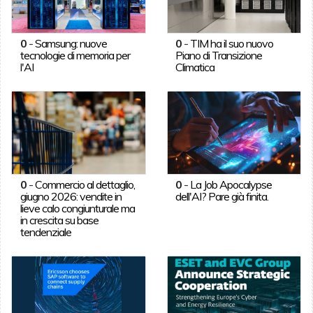
0
-
Samsung: nuove
0
-
TIM ha il suo nuovo
tecnologie di memoria per
Piano di Transizione
l'AI
Climatica
0
-
Commercio al dettaglio,
0
-
La Job Apocalypse
giugno 2026: vendite in
dell'AI? Pare già finita.
lieve calo congiunturale ma
in crescita su base
tendenziale