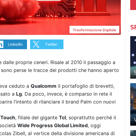
S
Trasformazione Digitale
dalle proprie ceneri. Risale al 2010 il passaggio a
 si sono perse le tracce dei prodotti che hanno aperto
aveva ceduto a
Qualcomm
il portafoglio di brevetti,
ssato a
Lg
. Da poco, invece, è comparso in rete il
arire l’intento di rilanciare il brand Palm con nuovi
 Touch
, filiale del gigante
Tcl
, soprattutto perché il
 società
Wide Progress Global Limited
, oggi
olas Zibell, al vertice della divisione americana di