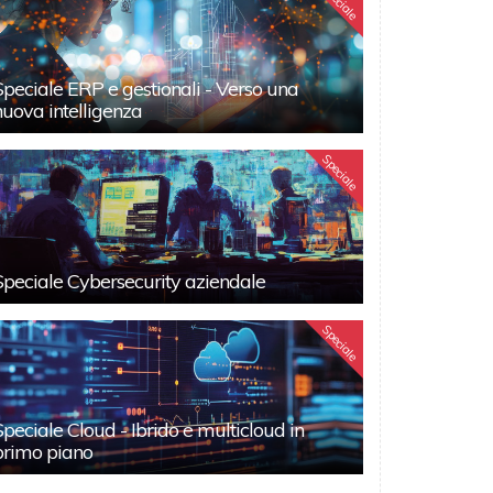
Speciale
Speciale ERP e gestionali - Verso una
nuova intelligenza
Speciale
Speciale Cybersecurity aziendale
Speciale
Speciale Cloud - Ibrido e multicloud in
primo piano