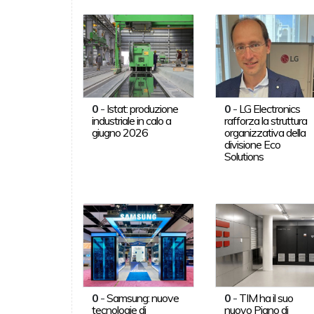
0
-
Istat: produzione
0
-
LG Electronics
industriale in calo a
rafforza la struttura
giugno 2026
organizzativa della
divisione Eco
Solutions
0
-
Samsung: nuove
0
-
TIM ha il suo
tecnologie di
nuovo Piano di