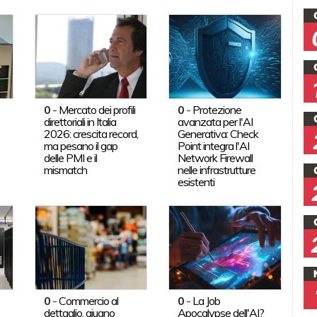
0
-
Mercato dei profili
0
-
Protezione
direttoriali in Italia
avanzata per l'AI
2026: crescita record,
Generativa: Check
ma pesano il gap
Point integra l'AI
delle PMI e il
Network Firewall
mismatch
nelle infrastrutture
esistenti
0
-
Commercio al
0
-
La Job
dettaglio, giugno
Apocalypse dell'AI?