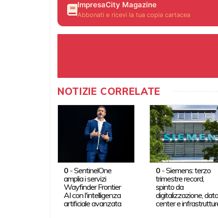
ImpresaCity Magazine
Abbonati e ricevi la tua copia cartacea
NOTIZIE CORRELATE
0
-
SentinelOne
0
-
Siemens: terzo
amplia i servizi
trimestre record,
Wayfinder Frontier
spinto da
AI con l'intelligenza
digitalizzazione, dat
artificiale avanzata
center e infrastruttur