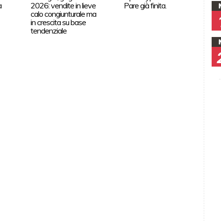
a
2026: vendite in lieve
Pare già finita.
calo congiunturale ma
in crescita su base
tendenziale