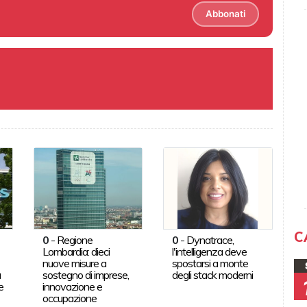
Abbonati
C
0
-
Regione
0
-
Dynatrace,
Lombardia: dieci
l'intelligenza deve
nuove misure a
spostarsi a monte
a
sostegno di imprese,
degli stack moderni
e
innovazione e
occupazione