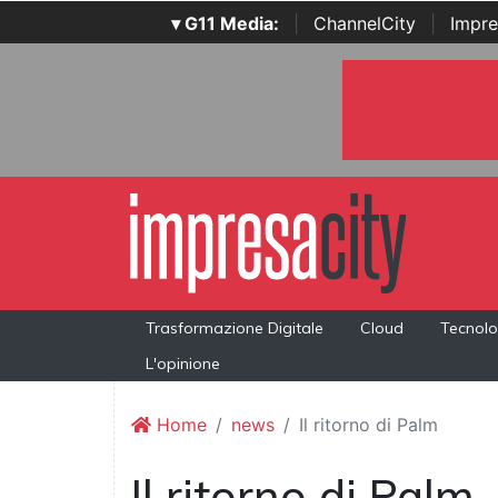
▾ G11 Media:
|
ChannelCity
|
Impre
Trasformazione Digitale
Cloud
Tecnolo
L'opinione
Home
news
Il ritorno di Palm
Il ritorno di Palm