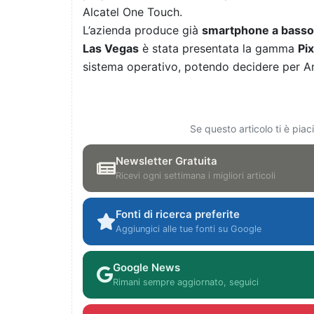
Alcatel One Touch.
L’azienda produce già
smartphone a basso
Las Vegas
è stata presentata la gamma
Pix
sistema operativo, potendo decidere per A
Se questo articolo ti è pia
Newsletter Gratuita
Ricevi ogni settimana i migliori articoli
Fonti di ricerca preferite
Aggiungici alle tue fonti su Google
Google News
Rimani sempre aggiornato, seguici