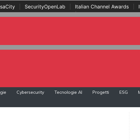
saCity
|
SecurityOpenLab
|
Italian Channel Awards
|
Awards
|
...
gie
Cybersecurity
Tecnologie AI
Progetti
ESG