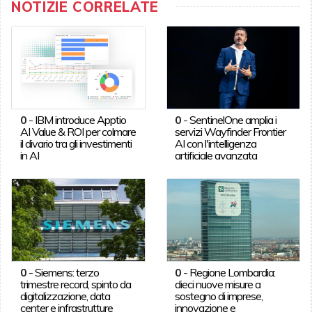
NOTIZIE CORRELATE
0
-
IBM introduce Apptio
0
-
SentinelOne amplia i
AI Value & ROI per colmare
servizi Wayfinder Frontier
il divario tra gli investimenti
AI con l'intelligenza
in AI
artificiale avanzata
0
-
Siemens: terzo
0
-
Regione Lombardia:
trimestre record, spinto da
dieci nuove misure a
digitalizzazione, data
sostegno di imprese,
center e infrastrutture
innovazione e