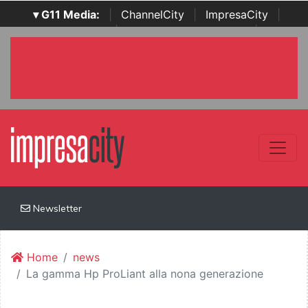
▾ G11 Media:
|
ChannelCity
|
ImpresaCity
|
SecurityOpenLab
|
Italian Channel Awards
|
Italian
Project Awards
|
Italian Security Awards
|
...
Newsletter
Home
news
La gamma Hp ProLiant alla nona generazione