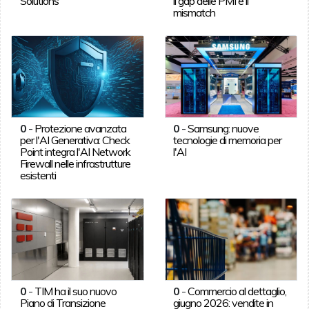
Solutions
il gap delle PMI e il
mismatch
0
-
Protezione avanzata
0
-
Samsung: nuove
per l'AI Generativa: Check
tecnologie di memoria per
Point integra l'AI Network
l'AI
Firewall nelle infrastrutture
esistenti
0
-
TIM ha il suo nuovo
0
-
Commercio al dettaglio,
Piano di Transizione
giugno 2026: vendite in