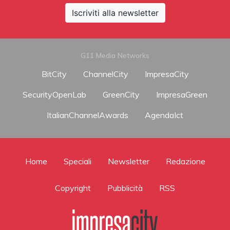
Iscriviti alla newsletter
G11 Media Networks
BitCity
ChannelCity
ImpresaCity
SecurityOpenLab
GreenCity
ImpresaGreen
ItalianChannelAwards
AgendaIct
Home
Speciali
Newsletter
Redazione
Copyright
Pubblicità
RSS