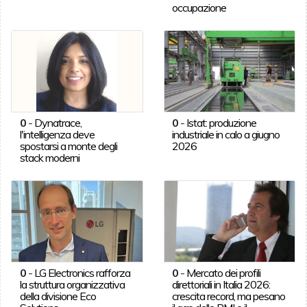
occupazione
0
-
Dynatrace,
0
-
Istat: produzione
l'intelligenza deve
industriale in calo a giugno
spostarsi a monte degli
2026
stack moderni
0
-
LG Electronics rafforza
0
-
Mercato dei profili
la struttura organizzativa
direttoriali in Italia 2026:
della divisione Eco
crescita record, ma pesano