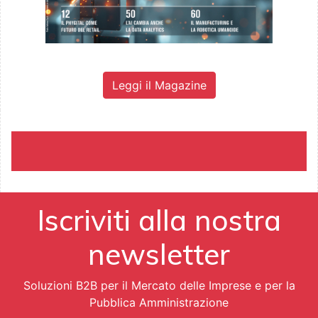
Leggi il Magazine
Iscriviti alla nostra
newsletter
Soluzioni B2B per il Mercato delle Imprese e per la
Pubblica Amministrazione