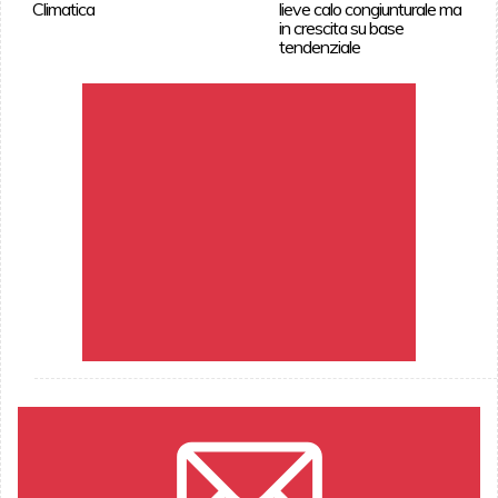
Climatica
lieve calo congiunturale ma
in crescita su base
tendenziale