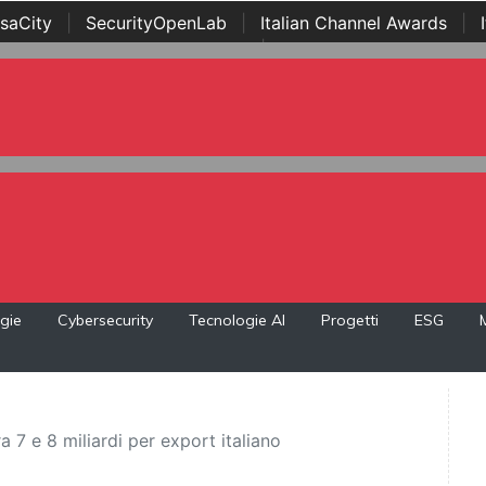
saCity
|
SecurityOpenLab
|
Italian Channel Awards
|
Awards
|
...
gie
Cybersecurity
Tecnologie AI
Progetti
ESG
 7 e 8 miliardi per export italiano