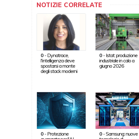
NOTIZIE CORRELATE
0
-
Dynatrace,
0
-
Istat: produzione
l'intelligenza deve
industriale in calo a
spostarsi a monte
giugno 2026
degli stack moderni
0
-
Protezione
0
-
Samsung: nuove
avanzata per l'AI
tecnologie di