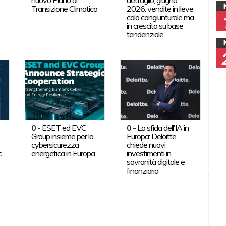
Transizione Climatica
2026: vendite in lieve
calo congiunturale ma
in crescita su base
tendenziale
0
-
ESET ed EVC
0
-
La sfida dell'IA in
Group insieme per la
Europa: Deloitte
cybersicurezza
chiede nuovi
c
energetica in Europa
investimenti in
sovranità digitale e
finanziaria