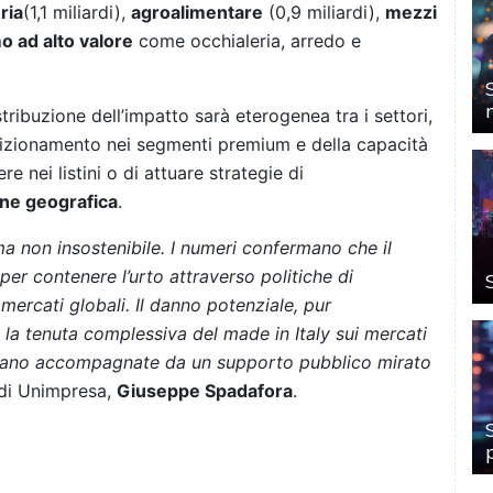
ria
(1,1 miliardi),
agroalimentare
(0,9 miliardi),
mezzi
o ad alto valore
come occhialeria, arredo e
stribuzione dell’impatto sarà eterogenea tra i settori,
posizionamento nei segmenti premium e della capacità
re nei listini o di attuare strategie di
one geografica
.
a non insostenibile. I numeri confermano che il
per contenere l’urto attraverso politiche di
 mercati globali. Il danno potenziale, pur
la tenuta complessiva del made in Italy sui mercati
 siano accompagnate da un supporto pubblico mirato
 di Unimpresa,
Giuseppe Spadafora
.