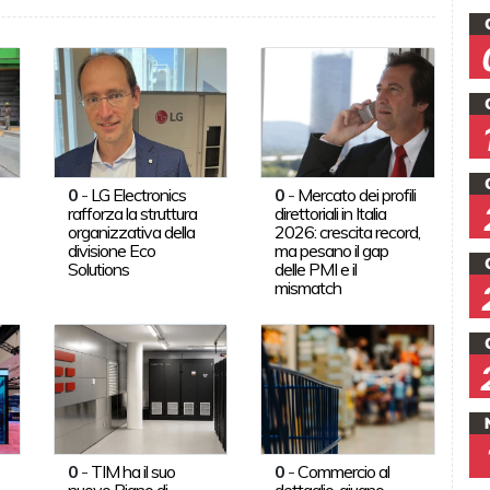
0
-
LG Electronics
0
-
Mercato dei profili
rafforza la struttura
direttoriali in Italia
organizzativa della
2026: crescita record,
divisione Eco
ma pesano il gap
Solutions
delle PMI e il
mismatch
0
-
TIM ha il suo
0
-
Commercio al
nuovo Piano di
dettaglio, giugno