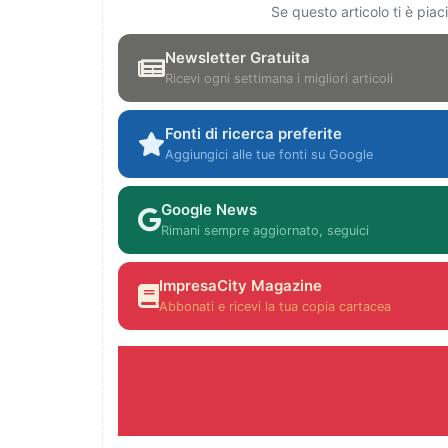
Se questo articolo ti è pia
Newsletter Gratuita
Ricevi ogni settimana i migliori articoli
Fonti di ricerca preferite
Aggiungici alle tue fonti su Google
Google News
Rimani sempre aggiornato, seguici
ImpresaCity Magazine
Abbonati e ricevi la tua copia cartacea