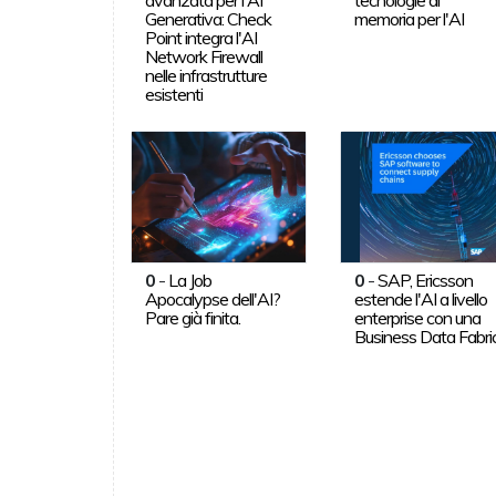
Generativa: Check
memoria per l'AI
Point integra l'AI
Network Firewall
nelle infrastrutture
esistenti
0
-
La Job
0
-
SAP, Ericsson
Apocalypse dell'AI?
estende l'AI a livello
Pare già finita.
enterprise con una
Business Data Fabri