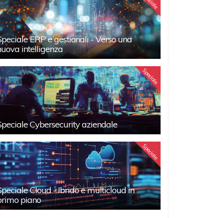
Speciale
Speciale ERP e gestionali - Verso una
nuova intelligenza
Speciale
Speciale Cybersecurity aziendale
Speciale
Speciale Cloud - Ibrido e multicloud in
primo piano