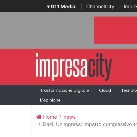
▾ G11 Media:
|
ChannelCity
|
Impre
Trasformazione Digitale
Cloud
Tecnolo
L'opinione
Home
news
Dazi, Unimpresa: impatto complessivo tra