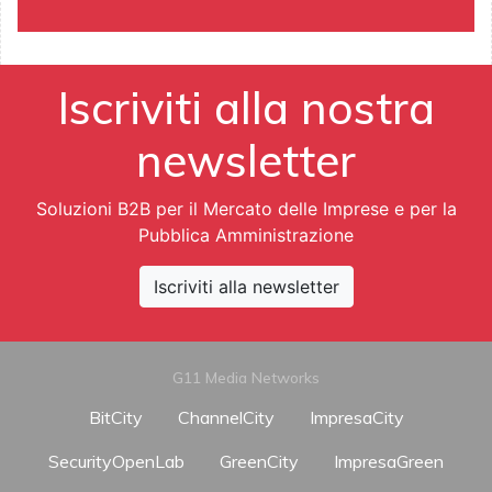
Iscriviti alla nostra
newsletter
Soluzioni B2B per il Mercato delle Imprese e per la
Pubblica Amministrazione
Iscriviti alla newsletter
G11 Media Networks
BitCity
ChannelCity
ImpresaCity
SecurityOpenLab
GreenCity
ImpresaGreen