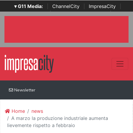
▾ G11 Media:
|
ChannelCity
|
ImpresaCity
|
SecurityOpenLab
|
Italian Channel Awards
|
Italian
Project Awards
|
Italian Security Awards
|
...
Newsletter
Home
news
A marzo la produzione industriale aumenta
lievemente rispetto a febbraio