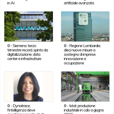
in AI
artificiale avanzata
0
-
Siemens: terzo
0
-
Regione Lombardia:
trimestre record, spinto da
dieci nuove misure a
digitalizzazione, data
sostegno di imprese,
center e infrastrutture
innovazione e
occupazione
0
-
Dynatrace,
0
-
Istat: produzione
l'intelligenza deve
industriale in calo a giugno