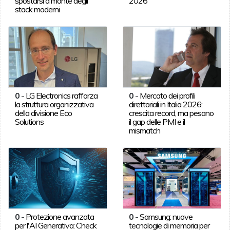
spostarsi a monte degli
2026
stack moderni
0
-
LG Electronics rafforza
0
-
Mercato dei profili
la struttura organizzativa
direttoriali in Italia 2026:
della divisione Eco
crescita record, ma pesano
Solutions
il gap delle PMI e il
mismatch
0
-
Protezione avanzata
0
-
Samsung: nuove
per l'AI Generativa: Check
tecnologie di memoria per