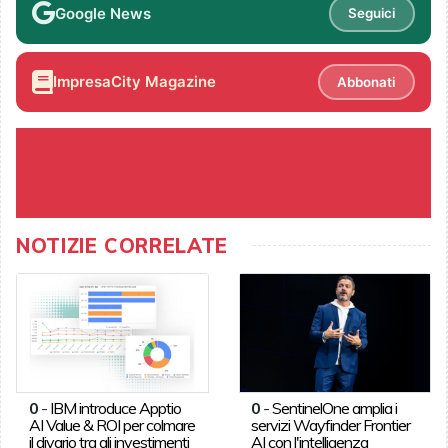
Google News
Seguici
ImpresaCity Magazine
Abbonati
NOTIZIE CORRELATE
0
-
IBM introduce Apptio
0
-
SentinelOne amplia i
AI Value & ROI per colmare
servizi Wayfinder Frontier
il divario tra gli investimenti
AI con l'intelligenza