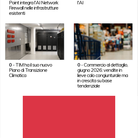
Point integra l'AI Network
l'AI
Firewall nelle infrastrutture
esistenti
0
-
TIM ha il suo nuovo
0
-
Commercio al dettaglio,
Piano di Transizione
giugno 2026: vendite in
Climatica
lieve calo congiunturale ma
in crescita su base
tendenziale