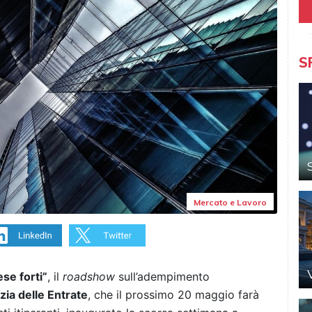
S
Mercato e Lavoro
ese forti”
, il
roadshow
sull’adempimento
zia delle Entrate
, che il prossimo 20 maggio farà