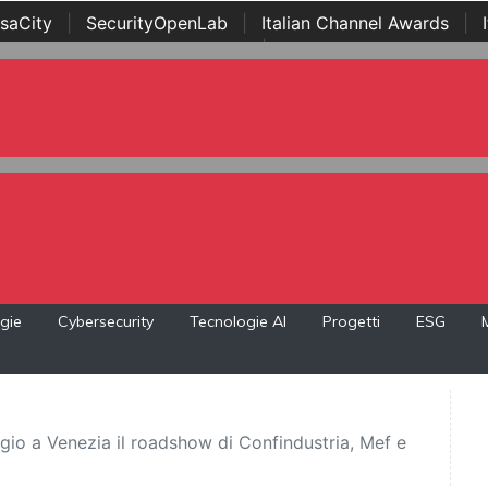
saCity
|
SecurityOpenLab
|
Italian Channel Awards
|
Awards
|
...
gie
Cybersecurity
Tecnologie AI
Progetti
ESG
aggio a Venezia il roadshow di Confindustria, Mef e