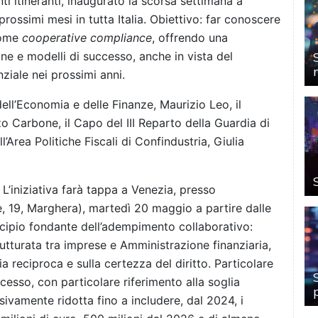
nti itineranti, inaugurato la scorsa settimana a
rossimi mesi in tutta Italia. Obiettivo: far conoscere
come
cooperative compliance
, offrendo una
e e modelli di successo, anche in vista del
iale nei prossimi anni.
ell’Economia e delle Finanze, Maurizio Leo, il
zo Carbone, il Capo del III Reparto della Guardia di
l’Area Politiche Fiscali di Confindustria, Giulia
 L’iniziativa farà tappa a Venezia, presso
e, 19, Marghera), martedì 20 maggio a partire dalle
ncipio fondante dell’adempimento collaborativo:
tturata tra imprese e Amministrazione finanziaria,
a reciproca e sulla certezza del diritto. Particolare
ccesso, con particolare riferimento alla soglia
ivamente ridotta fino a includere, dal 2024, i