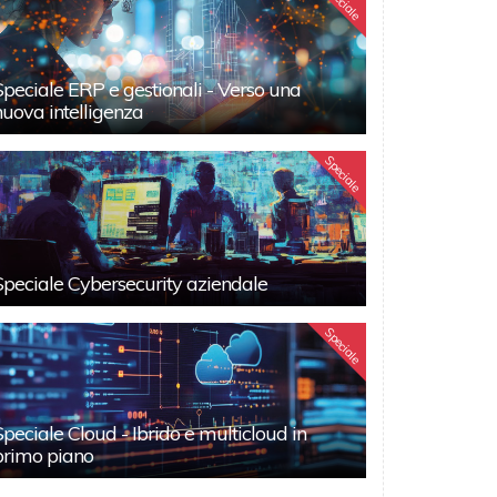
Speciale
Speciale ERP e gestionali - Verso una
nuova intelligenza
Speciale
Speciale Cybersecurity aziendale
Speciale
Speciale Cloud - Ibrido e multicloud in
primo piano