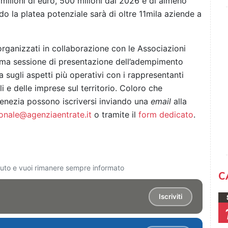
milioni di euro, 500 milioni dal 2026 e di almeno
do la platea potenziale sarà di oltre 11mila aziende a
 organizzati in collaborazione con le Associazioni
prima sessione di presentazione dell’adempimento
 sugli aspetti più operativi con i rappresentanti
li e delle imprese sul territorio. Coloro che
Venezia possono iscriversi inviando una
email
alla
ionale@agenziaentrate.it
o tramite il
form dedicato
.
ciuto e vuoi rimanere sempre informato
C
Iscriviti