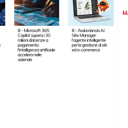
M
0
-
Microsoft 365
0
-
Aruba lancia AI
Copilot supera i 30
Site Manager:
milioni di licenze a
l'agente intelligente
a
pagamento:
per la gestione di siti
l'intelligenza artificiale
ed e-commerce
accelera nelle
aziende