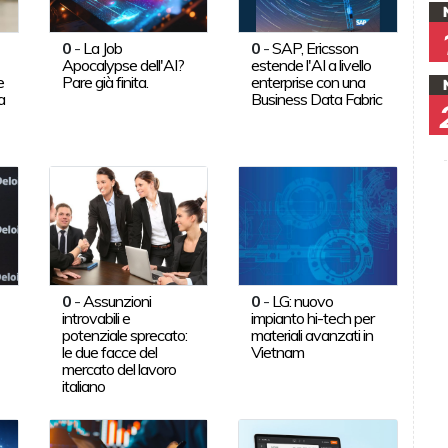
0
-
La Job
0
-
SAP, Ericsson
Apocalypse dell'AI?
estende l'AI a livello
e
Pare già finita.
enterprise con una
a
Business Data Fabric
0
-
Assunzioni
0
-
LG: nuovo
introvabili e
impianto hi-tech per
potenziale sprecato:
materiali avanzati in
le due facce del
Vietnam
mercato del lavoro
italiano