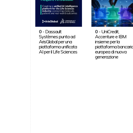
0
-
Dassault
0
-
UniCredit,
Systèmes punta ad
Accenture e IBM
ArisGlobal per una
insieme per la
piattaforma unificata
piattaforma bancari
AI per il Life Sciences
europea di nuova
generazione