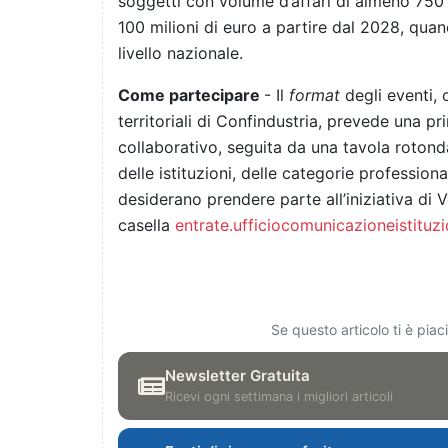
soggetti con volume d’affari di almeno 750 
100 milioni di euro a partire dal 2028, quan
livello nazionale.
Come partecipare
- Il
format
degli eventi,
territoriali di Confindustria, prevede una 
collaborativo, seguita da una tavola rotonda
delle istituzioni, delle categorie professiona
desiderano prendere parte all’iniziativa di 
casella
entrate.ufficiocomunicazioneistituz
Se questo articolo ti è pia
Newsletter Gratuita
Ricevi ogni settimana i migliori articoli