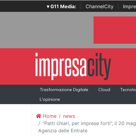
▾ G11 Media:
|
ChannelCity
|
Impre
Trasformazione Digitale
Cloud
Tecnolo
L'opinione
Home
news
“Patti chiari, per imprese forti”, il 20 m
Agenzia delle Entrate