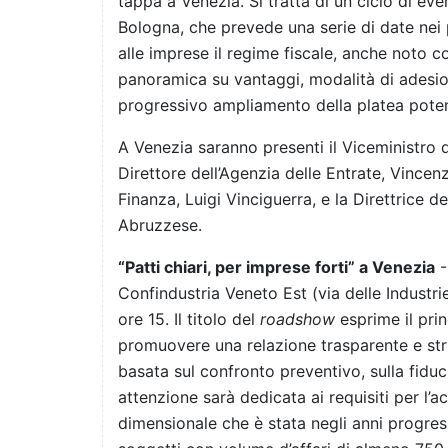
tappa a Venezia. Si tratta di un ciclo di eve
Bologna, che prevede una serie di date nei p
alle imprese il regime fiscale, anche noto 
panoramica su vantaggi, modalità di adesion
progressivo ampliamento della platea potenz
A Venezia saranno presenti il Viceministro d
Direttore dell’Agenzia delle Entrate, Vincen
Finanza, Luigi Vinciguerra, e la Direttrice del
Abruzzese.
“Patti chiari, per imprese forti” a Venezia
-
Confindustria Veneto Est (via delle Industri
ore 15. Il titolo del
roadshow
esprime il pri
promuovere una relazione trasparente e stru
basata sul confronto preventivo, sulla fiduci
attenzione sarà dedicata ai requisiti per l’a
dimensionale che è stata negli anni progress