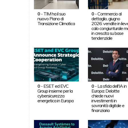
0
-
TIM ha il suo
0
-
Commercio al
nuovo Piano di
dettaglio, giugno
Transizione Climatica
2026: vendite in liev
calo congiunturale m
in crescita su base
tendenziale
0
-
ESET ed EVC
0
-
La sfida dell'IA in
Group insieme per la
Europa: Deloitte
cybersicurezza
chiede nuovi
energetica in Europa
investimenti in
sovranità digitale e
finanziaria