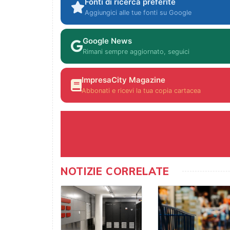
Fonti di ricerca preferite
Aggiungici alle tue fonti su Google
Google News
Rimani sempre aggiornato, seguici
ImpresaCity Magazine
Abbonati e ricevi la tua copia cartacea
NOTIZIE CORRELATE