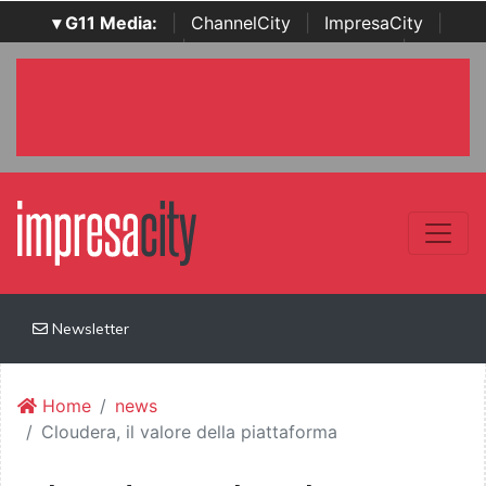
▾ G11 Media:
|
ChannelCity
|
ImpresaCity
|
SecurityOpenLab
|
Italian Channel Awards
|
Italian
Project Awards
|
Italian Security Awards
|
...
Newsletter
Home
news
Cloudera, il valore della piattaforma