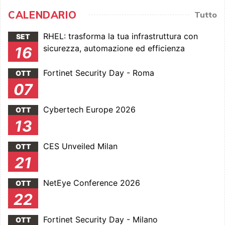
CALENDARIO
Tutto
RHEL: trasforma la tua infrastruttura con
SET
sicurezza, automazione ed efficienza
16
Fortinet Security Day - Roma
OTT
07
Cybertech Europe 2026
OTT
13
CES Unveiled Milan
OTT
21
NetEye Conference 2026
OTT
22
Fortinet Security Day - Milano
OTT