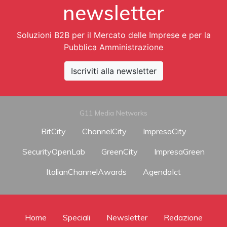
newsletter
Soluzioni B2B per il Mercato delle Imprese e per la
Pubblica Amministrazione
Iscriviti alla newsletter
G11 Media Networks
BitCity
ChannelCity
ImpresaCity
SecurityOpenLab
GreenCity
ImpresaGreen
ItalianChannelAwards
AgendaIct
Home
Speciali
Newsletter
Redazione