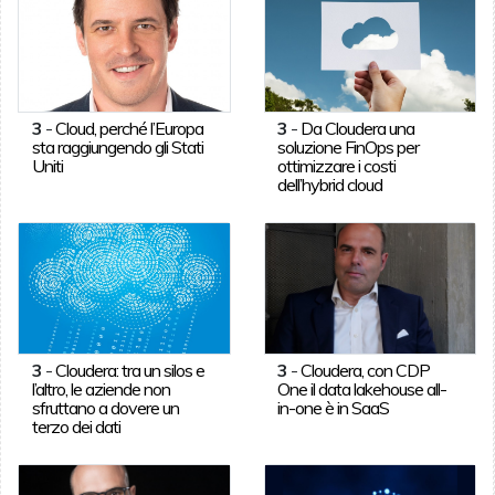
3
-
Cloud, perché l’Europa
3
-
Da Cloudera una
sta raggiungendo gli Stati
soluzione FinOps per
Uniti
ottimizzare i costi
dell’hybrid cloud
3
-
Cloudera: tra un silos e
3
-
Cloudera, con CDP
l’altro, le aziende non
One il data lakehouse all-
sfruttano a dovere un
in-one è in SaaS
terzo dei dati