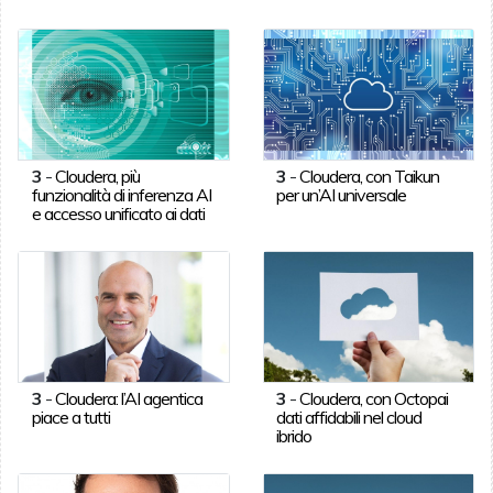
3
-
Cloudera, più
3
-
Cloudera, con Taikun
funzionalità di inferenza AI
per un’AI universale
e accesso unificato ai dati
3
-
Cloudera: l’AI agentica
3
-
Cloudera, con Octopai
piace a tutti
dati affidabili nel cloud
ibrido