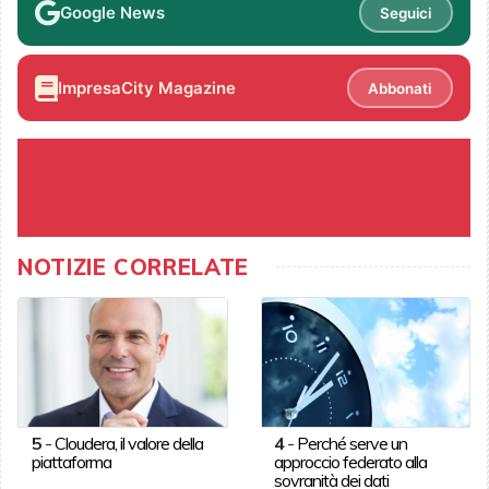
Google News
Seguici
ImpresaCity Magazine
Abbonati
NOTIZIE CORRELATE
5
-
Cloudera, il valore della
4
-
Perché serve un
piattaforma
approccio federato alla
sovranità dei dati