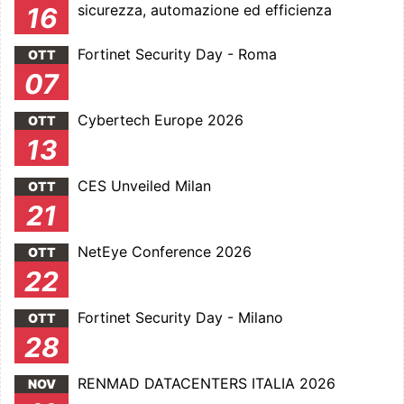
sicurezza, automazione ed efficienza
16
Fortinet Security Day - Roma
OTT
07
Cybertech Europe 2026
OTT
13
CES Unveiled Milan
OTT
21
NetEye Conference 2026
OTT
22
Fortinet Security Day - Milano
OTT
28
RENMAD DATACENTERS ITALIA 2026
NOV