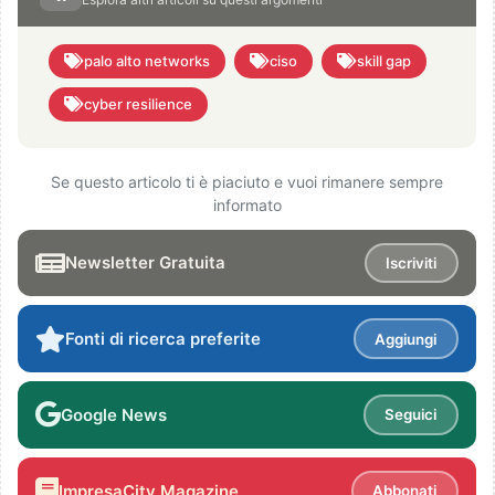
palo alto networks
ciso
skill gap
cyber resilience
Se questo articolo ti è piaciuto e vuoi rimanere sempre
informato
Newsletter Gratuita
Iscriviti
Fonti di ricerca preferite
Aggiungi
Google News
Seguici
ImpresaCity Magazine
Abbonati