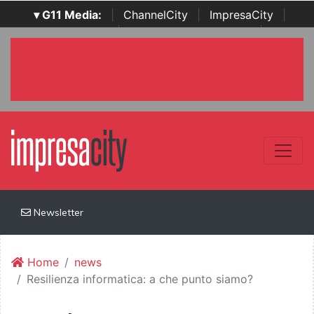
▾ G11 Media:
|
ChannelCity
|
ImpresaCity
|
SecurityOpenLab
|
Italian Channel Awards
|
Italian
Project Awards
|
Italian Security Awards
|
...
Newsletter
Home
news
Resilienza informatica: a che punto siamo?