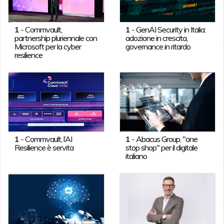
1
-
Commvault,
1
-
GenAI Security in Italia:
partnership pluriennale con
adozione in crescita,
Microsoft per la cyber
governance in ritardo
resilience
1
-
Commvault, l’AI
1
-
Abacus Group, "one
Resilience è servita
stop shop" per il digitale
italiano