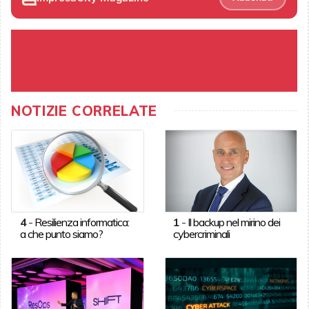
NOTIZIE CORRELATE
4
-
Resilienza informatica:
1
-
Il backup nel mirino dei
a che punto siamo?
cybercriminali