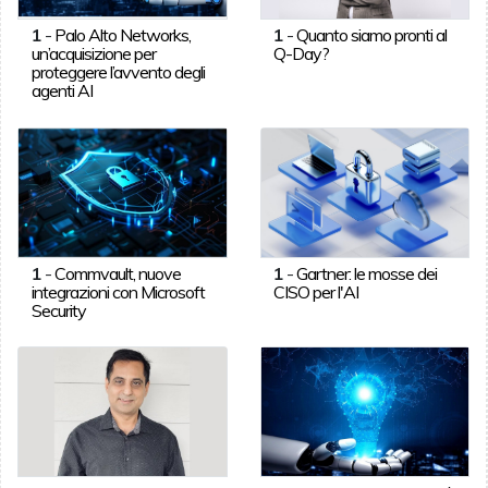
1
-
Palo Alto Networks,
1
-
Quanto siamo pronti al
un’acquisizione per
Q-Day?
proteggere l’avvento degli
agenti AI
1
-
Commvault, nuove
1
-
Gartner: le mosse dei
integrazioni con Microsoft
CISO per l'AI
Security