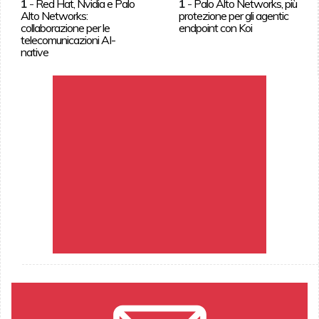
1
-
Red Hat, Nvidia e Palo
1
-
Palo Alto Networks, più
Alto Networks:
protezione per gli agentic
collaborazione per le
endpoint con Koi
telecomunicazioni AI-
native