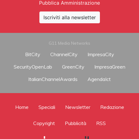
Pubblica Amministrazione
Iscriviti alla newsletter
G11 Media Networks
BitCity
ChannelCity
ImpresaCity
SecurityOpenLab
GreenCity
ImpresaGreen
ItalianChannelAwards
AgendaIct
Home
Speciali
Newsletter
Redazione
Copyright
Pubblicità
RSS