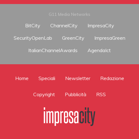
G11 Media Networks
BitCity
ChannelCity
ImpresaCity
SecurityOpenLab
GreenCity
ImpresaGreen
ItalianChannelAwards
AgendaIct
Home
Speciali
Newsletter
Redazione
Copyright
Pubblicità
RSS