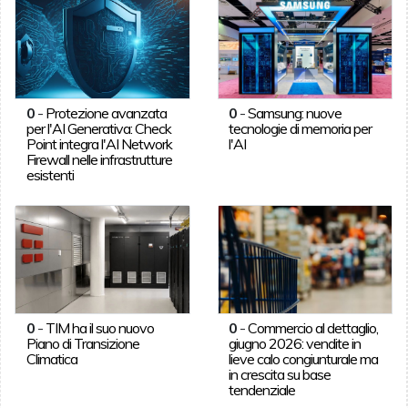
0
-
Protezione avanzata
0
-
Samsung: nuove
per l'AI Generativa: Check
tecnologie di memoria per
Point integra l'AI Network
l'AI
Firewall nelle infrastrutture
esistenti
0
-
TIM ha il suo nuovo
0
-
Commercio al dettaglio,
Piano di Transizione
giugno 2026: vendite in
Climatica
lieve calo congiunturale ma
in crescita su base
tendenziale