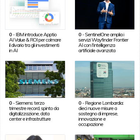
0
-
IBM introduce Apptio
0
-
SentinelOne amplia i
AI Value & ROI per colmare
servizi Wayfinder Frontier
il divario tra gli investimenti
AI con l'intelligenza
in AI
artificiale avanzata
0
-
Siemens: terzo
0
-
Regione Lombardia:
trimestre record, spinto da
dieci nuove misure a
digitalizzazione, data
sostegno di imprese,
center e infrastrutture
innovazione e
occupazione