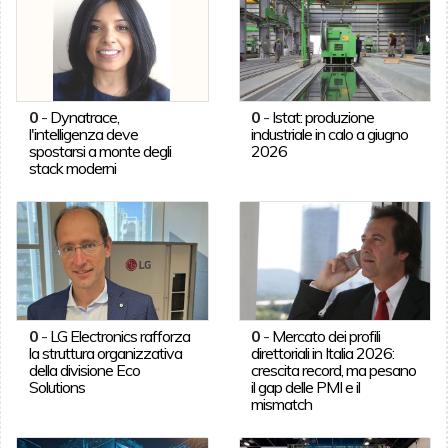
0
-
Dynatrace,
0
-
Istat: produzione
l'intelligenza deve
industriale in calo a giugno
spostarsi a monte degli
2026
stack moderni
0
-
LG Electronics rafforza
0
-
Mercato dei profili
la struttura organizzativa
direttoriali in Italia 2026:
della divisione Eco
crescita record, ma pesano
Solutions
il gap delle PMI e il
mismatch