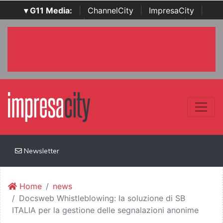
▾ G11 Media:
|
ChannelCity
|
ImpresaCity
|
SecurityOpenLab
|
Italian Channel Awards
|
Italian
Project Awards
|
Italian Security Awards
|
...
Newsletter
Home
news
Docsweb Whistleblowing: la soluzione di SB
ITALIA per la gestione delle segnalazioni anonime