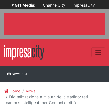
▾ G11 Media:
|
ChannelCity
|
ImpresaCity
|
SecurityOpenLab
|
Italian Channel Awards
|
Italian
Project Awards
|
Italian Security Awards
|
...
Newsletter
Home
news
Digitalizzazione a misura del cittadino: reti
campus intelligenti per Comuni e città