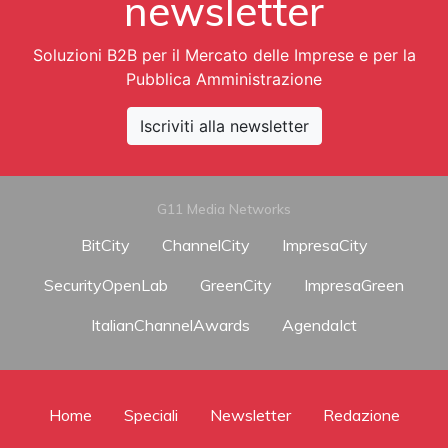
newsletter
Soluzioni B2B per il Mercato delle Imprese e per la
Pubblica Amministrazione
Iscriviti alla newsletter
G11 Media Networks
BitCity
ChannelCity
ImpresaCity
SecurityOpenLab
GreenCity
ImpresaGreen
ItalianChannelAwards
AgendaIct
Home
Speciali
Newsletter
Redazione