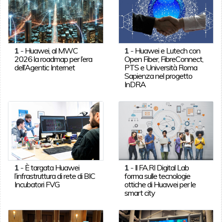
1
-
Huawei, al MWC
1
-
Huawei e Lutech con
2026 la roadmap per l’era
Open Fiber, FibreConnect,
dell’Agentic Internet
PTS e Università Roma
Sapienza nel progetto
InDRA
1
-
È targata Huawei
1
-
Il FA.RI Digital Lab
l’infrastruttura di rete di BIC
forma sulle tecnologie
Incubatori FVG
ottiche di Huawei per le
smart city