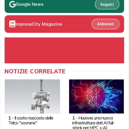
Google News
Seguici
ImpresaCity Magazine
Abbonati
NOTIZIE CORRELATE
1
-
Il costo nascosto delle
1
-
Huawei, una nuova
Telco "sovrane"
infrastruttura dati AI full-
stack per HPC + AI