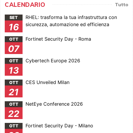
CALENDARIO
Tutto
RHEL: trasforma la tua infrastruttura con
SET
sicurezza, automazione ed efficienza
16
Fortinet Security Day - Roma
OTT
07
Cybertech Europe 2026
OTT
13
CES Unveiled Milan
OTT
21
NetEye Conference 2026
OTT
22
Fortinet Security Day - Milano
OTT