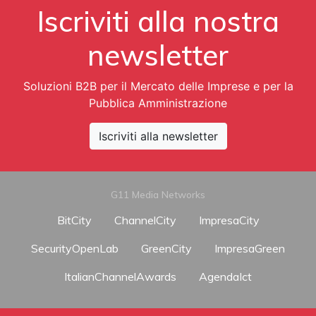
Iscriviti alla nostra
newsletter
Soluzioni B2B per il Mercato delle Imprese e per la
Pubblica Amministrazione
Iscriviti alla newsletter
G11 Media Networks
BitCity
ChannelCity
ImpresaCity
SecurityOpenLab
GreenCity
ImpresaGreen
ItalianChannelAwards
AgendaIct