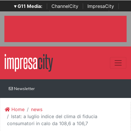
▾ G11 Media:
|
ChannelCity
|
ImpresaCity
|
SecurityOpenLab
|
Italian Channel Awards
|
Italian
Project Awards
|
Italian Security Awards
|
...
Newsletter
Home
news
Istat: a luglio indice del clima di fiducia
consumatori in calo da 108,6 a 106,7