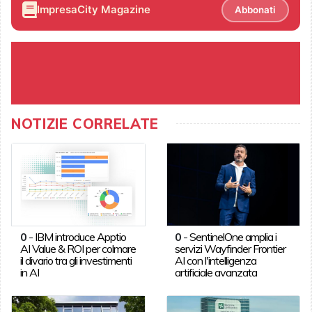
ImpresaCity Magazine
Abbonati
NOTIZIE CORRELATE
0
-
IBM introduce Apptio
0
-
SentinelOne amplia i
AI Value & ROI per colmare
servizi Wayfinder Frontier
il divario tra gli investimenti
AI con l'intelligenza
in AI
artificiale avanzata