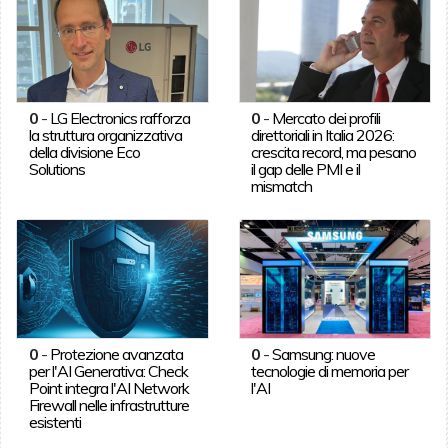
0
-
LG Electronics rafforza
0
-
Mercato dei profili
la struttura organizzativa
direttoriali in Italia 2026:
della divisione Eco
crescita record, ma pesano
Solutions
il gap delle PMI e il
mismatch
0
-
Protezione avanzata
0
-
Samsung: nuove
per l'AI Generativa: Check
tecnologie di memoria per
Point integra l'AI Network
l'AI
Firewall nelle infrastrutture
esistenti