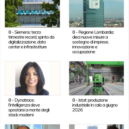
0
-
Siemens: terzo
0
-
Regione Lombardia:
trimestre record, spinto da
dieci nuove misure a
digitalizzazione, data
sostegno di imprese,
center e infrastrutture
innovazione e
occupazione
0
-
Dynatrace,
0
-
Istat: produzione
l'intelligenza deve
industriale in calo a giugno
spostarsi a monte degli
2026
stack moderni