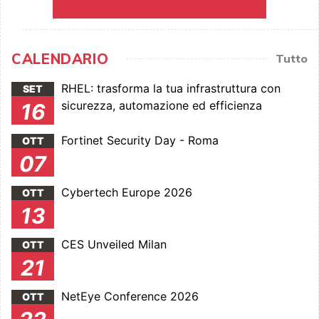
CALENDARIO
Tutto
RHEL: trasforma la tua infrastruttura con
SET
sicurezza, automazione ed efficienza
16
Fortinet Security Day - Roma
OTT
07
Cybertech Europe 2026
OTT
13
CES Unveiled Milan
OTT
21
NetEye Conference 2026
OTT