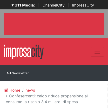
▾ G11 Media:
|
ChannelCity
|
ImpresaCity
|
SecurityOpenLab
|
Italian Channel Awards
|
Italian
Project Awards
|
Italian Security Awards
|
...
Newsletter
Home
news
Confesercenti: caldo riduce propensione al
consumo, a rischio 3,4 miliardi di spesa