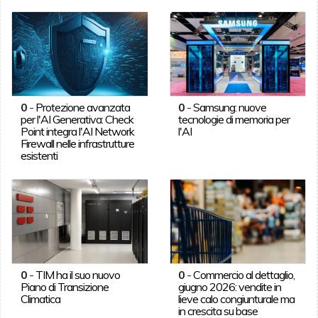
0
-
Protezione avanzata
0
-
Samsung: nuove
per l'AI Generativa: Check
tecnologie di memoria per
Point integra l'AI Network
l'AI
Firewall nelle infrastrutture
esistenti
0
-
TIM ha il suo nuovo
0
-
Commercio al dettaglio,
Piano di Transizione
giugno 2026: vendite in
Climatica
lieve calo congiunturale ma
in crescita su base