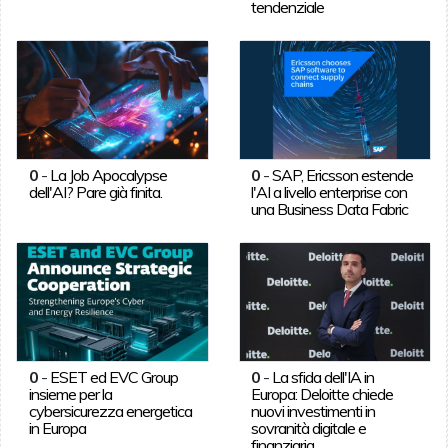
tendenziale
0
-
La Job Apocalypse
0
-
SAP, Ericsson estende
dell'AI? Pare già finita.
l'AI a livello enterprise con
una Business Data Fabric
0
-
ESET ed EVC Group
0
-
La sfida dell'IA in
insieme per la
Europa: Deloitte chiede
cybersicurezza energetica
nuovi investimenti in
in Europa
sovranità digitale e
finanziaria