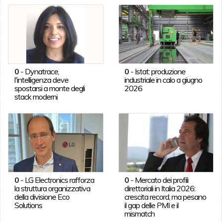
0
-
Dynatrace,
0
-
Istat: produzione
l'intelligenza deve
industriale in calo a giugno
spostarsi a monte degli
2026
stack moderni
0
-
LG Electronics rafforza
0
-
Mercato dei profili
la struttura organizzativa
direttoriali in Italia 2026:
della divisione Eco
crescita record, ma pesano
Solutions
il gap delle PMI e il
mismatch