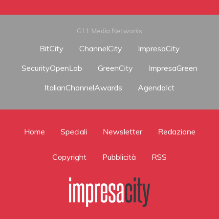
G11 Media Networks
BitCity
ChannelCity
ImpresaCity
SecurityOpenLab
GreenCity
ImpresaGreen
ItalianChannelAwards
AgendaIct
Home
Speciali
Newsletter
Redazione
Copyright
Pubblicità
RSS