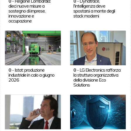
0
-
Regione Lombardia:
0
-
Dynatrace,
dieci nuove misure a
l'intelligenza deve
sostegno di imprese,
spostarsi a monte degli
innovazione e
stack moderni
occupazione
0
-
Istat: produzione
0
-
LG Electronics rafforza
industriale in calo a giugno
la struttura organizzativa
2026
della divisione Eco
Solutions