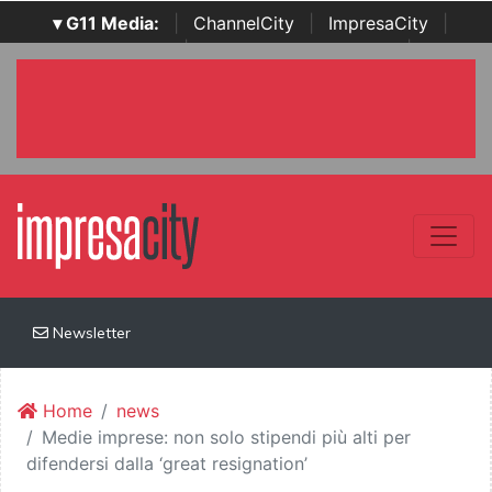
▾ G11 Media:
|
ChannelCity
|
ImpresaCity
|
SecurityOpenLab
|
Italian Channel Awards
|
Italian
Project Awards
|
Italian Security Awards
|
...
Newsletter
Home
news
Medie imprese: non solo stipendi più alti per
difendersi dalla ‘great resignation’