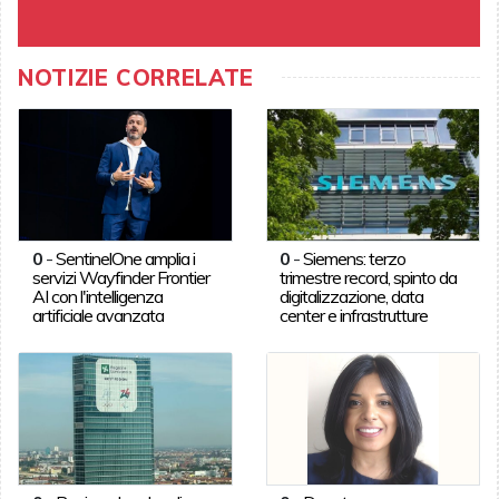
NOTIZIE CORRELATE
0
-
SentinelOne amplia i
0
-
Siemens: terzo
servizi Wayfinder Frontier
trimestre record, spinto da
AI con l'intelligenza
digitalizzazione, data
artificiale avanzata
center e infrastrutture