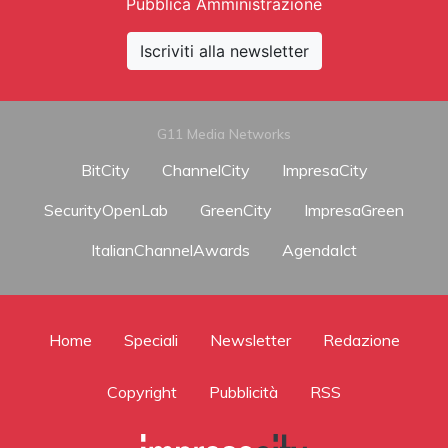
Pubblica Amministrazione
Iscriviti alla newsletter
G11 Media Networks
BitCity
ChannelCity
ImpresaCity
SecurityOpenLab
GreenCity
ImpresaGreen
ItalianChannelAwards
AgendaIct
Home
Speciali
Newsletter
Redazione
Copyright
Pubblicità
RSS