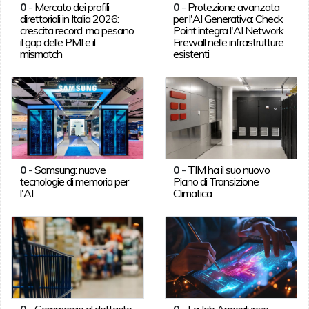
0
-
Mercato dei profili
0
-
Protezione avanzata
direttoriali in Italia 2026:
per l'AI Generativa: Check
crescita record, ma pesano
Point integra l'AI Network
il gap delle PMI e il
Firewall nelle infrastrutture
mismatch
esistenti
0
-
Samsung: nuove
0
-
TIM ha il suo nuovo
tecnologie di memoria per
Piano di Transizione
l'AI
Climatica
0
-
Commercio al dettaglio,
0
-
La Job Apocalypse