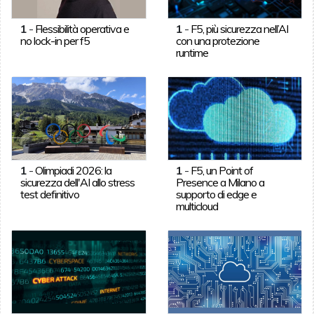
1
-
Flessibilità operativa e
1
-
F5, più sicurezza nell’AI
no lock-in per f5
con una protezione
runtime
1
-
Olimpiadi 2026: la
1
-
F5, un Point of
sicurezza dell'AI allo stress
Presence a Milano a
test definitivo
supporto di edge e
multicloud