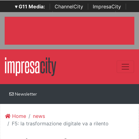
▾ G11 Media:
|
ChannelCity
|
ImpresaCity
|
SecurityOpenLab
|
Italian Channel Awards
|
Italian
Project Awards
|
Italian Security Awards
|
...
Newsletter
Home
news
F5: la trasformazione digitale va a rilento