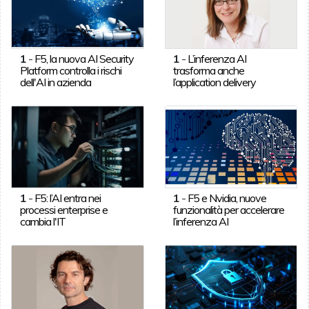
1
-
F5, la nuova AI Security
1
-
L’inferenza AI
Platform controlla i rischi
trasforma anche
dell'AI in azienda
l’application delivery
1
-
F5: l’AI entra nei
1
-
F5 e Nvidia, nuove
processi enterprise e
funzionalità per accelerare
cambia l'IT
l’inferenza AI