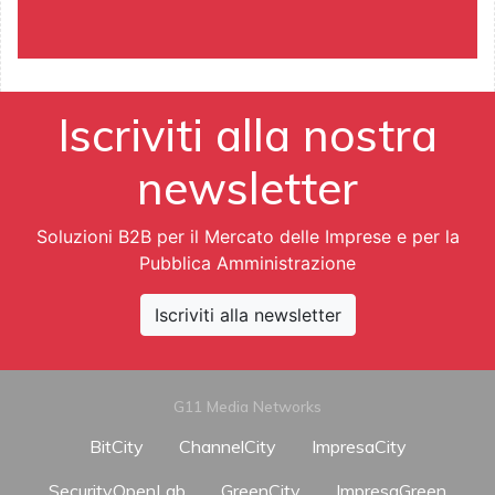
Iscriviti alla nostra
newsletter
Soluzioni B2B per il Mercato delle Imprese e per la
Pubblica Amministrazione
Iscriviti alla newsletter
G11 Media Networks
BitCity
ChannelCity
ImpresaCity
SecurityOpenLab
GreenCity
ImpresaGreen