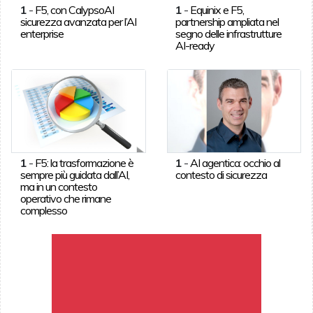
1
-
F5, con CalypsoAI
1
-
Equinix e F5,
sicurezza avanzata per l’AI
partnership ampliata nel
enterprise
segno delle infrastrutture
AI-ready
1
-
F5: la trasformazione è
1
-
AI agentica: occhio al
sempre più guidata dall’AI,
contesto di sicurezza
ma in un contesto
operativo che rimane
complesso