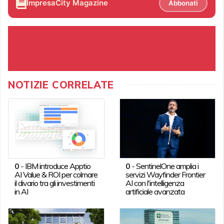
ImpresaCity Magazine
Abbonati
NOTIZIE CORRELATE
0
-
IBM introduce Apptio
0
-
SentinelOne amplia i
AI Value & ROI per colmare
servizi Wayfinder Frontier
il divario tra gli investimenti
AI con l'intelligenza
in AI
artificiale avanzata