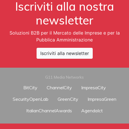
Iscriviti alla nostra
newsletter
Soluzioni B2B per il Mercato delle Imprese e per la
Pubblica Amministrazione
Iscriviti alla newsletter
G11 Media Networks
BitCity
ChannelCity
ImpresaCity
SecurityOpenLab
GreenCity
ImpresaGreen
ItalianChannelAwards
AgendaIct