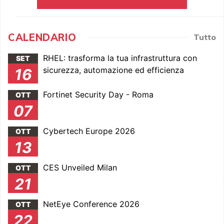
CALENDARIO
Tutto
RHEL: trasforma la tua infrastruttura con
SET
sicurezza, automazione ed efficienza
16
Fortinet Security Day - Roma
OTT
07
Cybertech Europe 2026
OTT
13
CES Unveiled Milan
OTT
21
NetEye Conference 2026
OTT
22