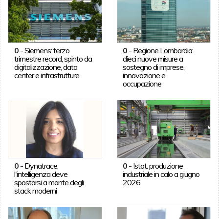
0
-
Siemens: terzo
0
-
Regione Lombardia:
trimestre record, spinto da
dieci nuove misure a
digitalizzazione, data
sostegno di imprese,
center e infrastrutture
innovazione e
occupazione
0
-
Dynatrace,
0
-
Istat: produzione
l'intelligenza deve
industriale in calo a giugno
spostarsi a monte degli
2026
stack moderni