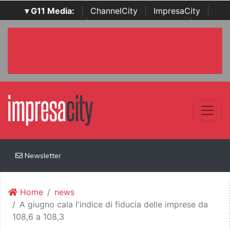
▾ G11 Media:
|
ChannelCity
|
ImpresaCity
|
SecurityOpenLab
|
Italian Channel Awards
|
Italian
Project Awards
|
Italian Security Awards
|
...
Newsletter
Home
news
A giugno cala l'indice di fiducia delle imprese da
108,6 a 108,3