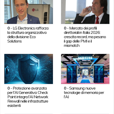
0
-
LG Electronics rafforza
0
-
Mercato dei profili
la struttura organizzativa
direttoriali in Italia 2026:
della divisione Eco
crescita record, ma pesano
Solutions
il gap delle PMI e il
mismatch
0
-
Protezione avanzata
0
-
Samsung: nuove
per l'AI Generativa: Check
tecnologie di memoria per
Point integra l'AI Network
l'AI
Firewall nelle infrastrutture
esistenti