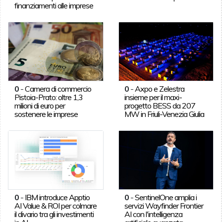
finanziamenti alle imprese
0
-
Camera di commercio
0
-
Axpo e Zelestra
Pistoia-Prato: oltre 1,3
insieme per il maxi-
milioni di euro per
progetto BESS da 207
sostenere le imprese
MW in Friuli-Venezia Giulia
0
-
IBM introduce Apptio
0
-
SentinelOne amplia i
AI Value & ROI per colmare
servizi Wayfinder Frontier
il divario tra gli investimenti
AI con l'intelligenza