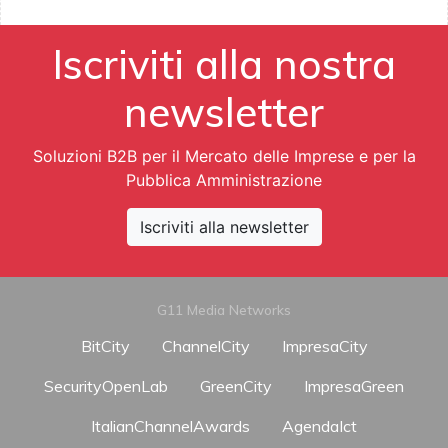
Iscriviti alla nostra
newsletter
Soluzioni B2B per il Mercato delle Imprese e per la
Pubblica Amministrazione
Iscriviti alla newsletter
G11 Media Networks
BitCity
ChannelCity
ImpresaCity
SecurityOpenLab
GreenCity
ImpresaGreen
ItalianChannelAwards
AgendaIct