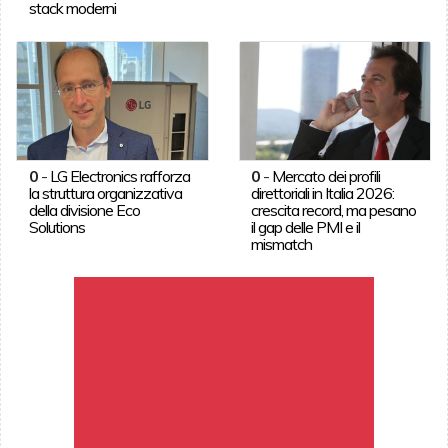
stack moderni
0
-
LG Electronics rafforza
0
-
Mercato dei profili
la struttura organizzativa
direttoriali in Italia 2026:
della divisione Eco
crescita record, ma pesano
Solutions
il gap delle PMI e il
mismatch