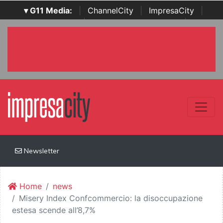
▾ G11 Media:
|
ChannelCity
|
ImpresaCity
|
SecurityOpenLab
|
Italian Channel Awards
|
Italian
Project Awards
|
Italian Security Awards
|
...
Newsletter
Home
news
Misery Index Confcommercio: la disoccupazione
estesa scende all’8,7%