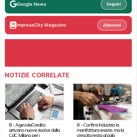
Google News
Seguici
ImpresaCity Magazine
Abbonati
NOTIZIE CORRELATE
0
-
AgevolaCredito:
0
-
Confimi Industria: la
arrivano nuove risorse dalla
manifattura resiste, ma la
CdC Milano per i
crescita resta al palo