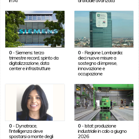
in AI
artificiale avanzata
0
-
Siemens: terzo
0
-
Regione Lombardia:
trimestre record, spinto da
dieci nuove misure a
digitalizzazione, data
sostegno di imprese,
center e infrastrutture
innovazione e
occupazione
0
-
Dynatrace,
0
-
Istat: produzione
l'intelligenza deve
industriale in calo a giugno
spostarsi a monte degli
2026